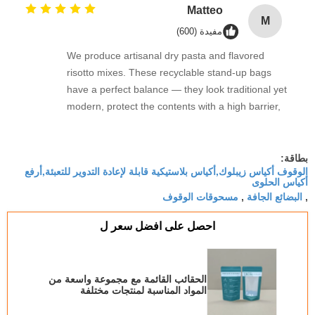
a GRS certification helps me tell a true
Matteo
M
sustainability story. Entrega rápida e produto
مفيدة (600)
incrível!
We produce artisanal dry pasta and flavored
risotto mixes. These recyclable stand-up bags
have a perfect balance — they look traditional yet
modern, protect the contents with a high barrier,
and the mono-material PE construction is fully
riciclabile. The automatic rolls run senza problemi
on our packaging line. GRS certified and exactly
بطاقة:
الوقوف أكياس زيبلوك,أكياس بلاستيكية قابلة لإعادة التدوير للتعبئة,أرفع
what the European market demands.
أكياس الحلوى
Assolutamente raccomandato!
البضائع الجافة
مسحوقات الوقوف
,
,
احصل على افضل سعر ل
الحقائب القائمة مع مجموعة واسعة من
المواد المناسبة لمنتجات مختلفة
للمنتجات الجافة السوائل المساحيق شبه
السوائل