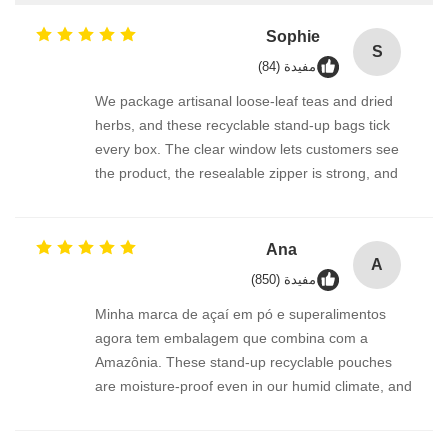
Sophie
S
مفيدة (84)
We package artisanal loose-leaf teas and dried
herbs, and these recyclable stand-up bags tick
every box. The clear window lets customers see
the product, the resealable zipper is strong, and
it’s 100% polyethylene — meaning it can go right
into the store drop-off recycling program. The bag
feels thick and protective, not flimsy. Very happy
Ana
A
with the quality and the sustainability story.
مفيدة (850)
Minha marca de açaí em pó e superalimentos
agora tem embalagem que combina com a
Amazônia. These stand-up recyclable pouches
are moisture-proof even in our humid climate, and
the PE/PE film doesn’t delaminate. The bag looks
beautiful with a matte finish, and knowing it carries