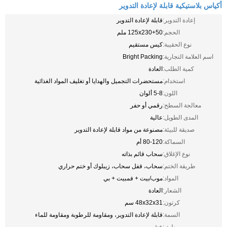
أكياس بلاستيكية قابلة لإعادة التدوير
إعادة التدوير:
قابلة لإعادة التدوير
الحجم:
125x230+50 ملم
نوع الحقيبة:
كيس مستقيم
اسم العلامة التجارية:
Bright Packing
كمية الطلب:
العادة
استخدام:
مستحضرات التجميل والهدايا أو تغليف المواد الغذائية
اللون:
5-8 ألوان
معالجة السطح:
رقمي أو حفر
المدى الطويل:
عالية
صديقة للبيئة:
مصنوعة من مواد قابلة لإعادة التدوير
السماكة:
80-120 أم
نوع الإغلاق:
سحاب قائم بذاته
طريقة الختم:
سحاب، قفل سحاب، زيبلوك أو ختم حراري
المواد:
موب/بيت + فمبيت + بي
الشعار:
العادة
كرتون:
48x32x31 سم
السمة:
قابلة لإعادة التدوير، ومقاومة للرطوبة ومقاومة للماء
طبق:
خشبي