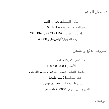
تفاصيل المنتج
مكان المنشأ:
دونجوان ، الصين
اسم العلامة التجارية:
Bright Pack
إصدار الشهادات:
ISO、BRC、GRS & FDA
رقم الموديل:
أكياس مايلر-#4388
شروط الدفع والشحن
الحد الأدنى لكمية:
1 قطعة
الأسعار:
￥0.08-0.4/pcs
تفاصيل التغليف:
تصدير الكراتين وتصدير اللوحات
وقت التسليم:
18 يوما طبيعيا
شروط الدفع:
T/T، ويسترن يونيون
القدرة على العرض:
80000 قطعة/يوم
الوصف