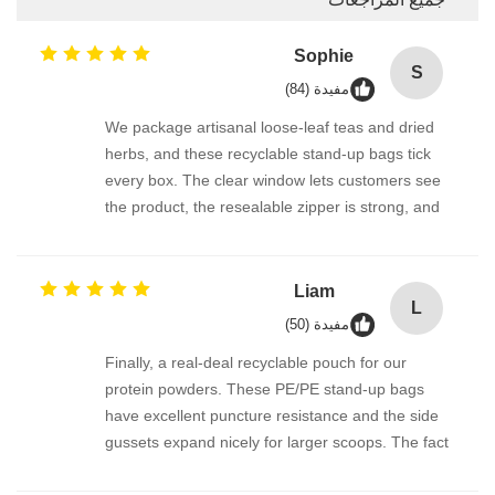
Sophie
S
مفيدة (84)
We package artisanal loose-leaf teas and dried
herbs, and these recyclable stand-up bags tick
every box. The clear window lets customers see
the product, the resealable zipper is strong, and
it’s 100% polyethylene — meaning it can go right
into the store drop-off recycling program. The bag
feels thick and protective, not flimsy. Very happy
Liam
L
with the quality and the sustainability story.
مفيدة (50)
Finally, a real-deal recyclable pouch for our
protein powders. These PE/PE stand-up bags
have excellent puncture resistance and the side
gussets expand nicely for larger scoops. The fact
it’s fully recyclable through REDcycle-like