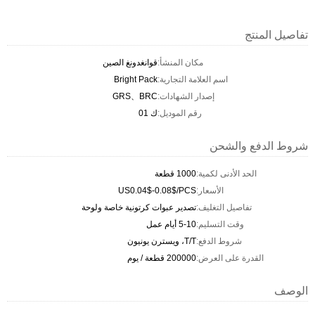
تفاصيل المنتج
مكان المنشأ:
قوانغدونغ الصين
اسم العلامة التجارية:
Bright Pack
إصدار الشهادات:
GRS、BRC
رقم الموديل:
ك 01
شروط الدفع والشحن
الحد الأدنى لكمية:
1000 قطعة
الأسعار:
US0.04$-0.08$/PCS
تفاصيل التغليف:
تصدير عبوات كرتونية خاصة ولوحة
وقت التسليم:
5-10 أيام عمل
شروط الدفع:
T/T، ويسترن يونيون
القدرة على العرض:
200000 قطعة / يوم
الوصف