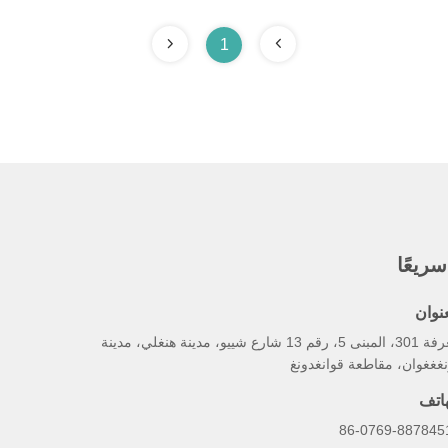
1
ريعًا
عنوان
الغرفة 301، المبنى 5، رقم 13 شارع شييو، مدينة هنغلي، مدينة
غغغوان، مقاطعة قوانغدونغ
هاتف
86-0769-887845