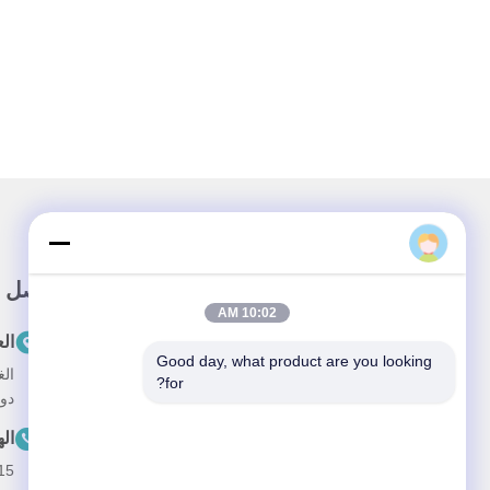
رابط سريع
اتصل س
10:02 AM
المنزل
ال
Good day, what product are you looking 
حولنا
for?
دون
المنتجات
ال
أخبار
15