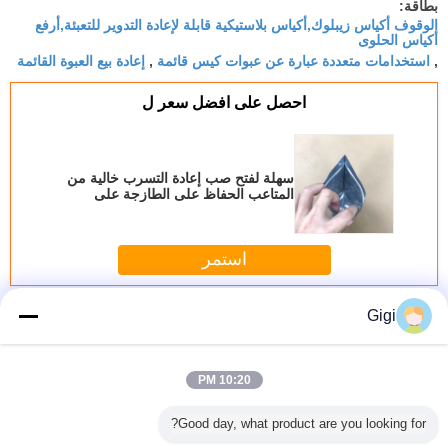
lets my clients dispose of them responsibly.
بطاقة:
الوقوف أكياس زيبلوك,أكياس بلاستيكية قابلة لإعادة التدوير للتعبئة,أرفع
L’impression est très nette et le service client était
أكياس الحلوى
parfait.
استخدامات متعددة عبارة عن عبوات كيس قائمة
إعادة بيع العبوة القائمة
,
,
احصل على افضل سعر ل
سهلة لفتح صب إعادة التسرب خالية من
المتاعب الحفاظ على الطازجة على
استخدامات متعددة
استمر
أكياس بلاستيكية قابلة لإعادة التدوير
أكثر
Gigi
10:20 PM
Good day, what product are you looking for?
بلاستيكية
حقيبة بلاستيكية
حقيبة بلاستيكية
أكياس بلاستيكية
أكياس تغل
 للتحلل
قابلة لإعادة التدوير
قابلة لإعادة التدوير
قابلة لإعادة التدوير
لإعادة الت