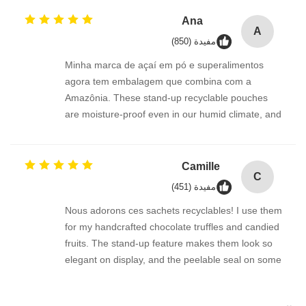
valve works perfectly with this material. GRS
certification gives us full traceability. The matte
Ana
A
finish looks premium and prints our logo
مفيدة (850)
beautifully. Brilliant product.
Minha marca de açaí em pó e superalimentos
agora tem embalagem que combina com a
Amazônia. These stand-up recyclable pouches
are moisture-proof even in our humid climate, and
the PE/PE film doesn’t delaminate. The bag looks
beautiful with a matte finish, and knowing it carries
a GRS certification helps me tell a true
Camille
C
sustainability story. Entrega rápida e produto
مفيدة (451)
incrível!
Nous adorons ces sachets recyclables! I use them
for my handcrafted chocolate truffles and candied
fruits. The stand-up feature makes them look so
elegant on display, and the peelable seal on some
versions adds a nice touch. Knowing they are
made of a single PE material and GRS certified