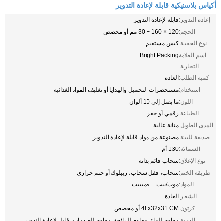
أكياس بلاستيكية قابلة لإعادة التدوير
إعادة التدوير:
قابلة لإعادة التدوير
الحجم:
120 × 160 + 30 مم أو مخصص
نوع الحقيبة:
كيس مستقيم
اسم العلامة
Bright Packing
التجارية:
كمية الطلب:
العادة
استخدام:
مستحضرات التجميل والهدايا أو تغليف المواد الغذائية
اللون:
ما يصل إلى 10 ألوان
الطباعة:
رقمي أو حفر
المدى الطويل:
متانة عالية
صديقة للبيئة:
مصنوعة من مواد قابلة لإعادة التدوير
السماكة:
130 أم
نوع الإغلاق:
سحاب قائم بذاته
طريقة الختم:
سحاب، قفل سحاب، زيبلوك أو ختم حراري
المواد:
موب/بيت + فمبيتب
الشعار:
العادة
كرتون:
48x32x31 CM أو مخصص
السمة:
مقاوم للماء، مقاوم للرائحة، مقاوم للصدمات، قابل لإعادة التدوير