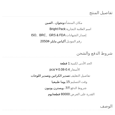
تفاصيل المنتج
مكان المنشأ:
دونجوان ، الصين
اسم العلامة التجارية:
Bright Pack
إصدار الشهادات:
ISO、BRC、GRS & FDA
رقم الموديل:
أكياس مايلر-#2050
شروط الدفع والشحن
الحد الأدنى لكمية:
1 قطعة
الأسعار:
￥0.08-0.4/pcs
تفاصيل التغليف:
تصدير الكراتين وتصدير اللوحات
وقت التسليم:
15 يوما طبيعيا
شروط الدفع:
T/T، ويسترن يونيون
القدرة على العرض:
80000 قطعة/يوم
الوصف