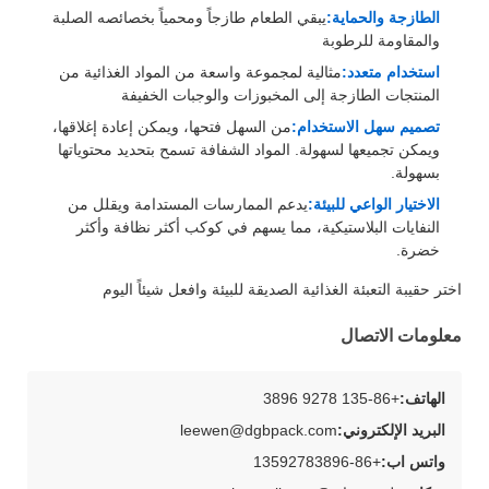
الطازجة والحماية:
يبقي الطعام طازجاً ومحمياً بخصائصه الصلبة
والمقاومة للرطوبة
استخدام متعدد:
مثالية لمجموعة واسعة من المواد الغذائية من
المنتجات الطازجة إلى المخبوزات والوجبات الخفيفة
تصميم سهل الاستخدام:
من السهل فتحها، ويمكن إعادة إغلاقها،
ويمكن تجميعها لسهولة. المواد الشفافة تسمح بتحديد محتوياتها
بسهولة.
الاختيار الواعي للبيئة:
يدعم الممارسات المستدامة ويقلل من
النفايات البلاستيكية، مما يسهم في كوكب أكثر نظافة وأكثر
خضرة.
اختر حقيبة التعبئة الغذائية الصديقة للبيئة وافعل شيئاً اليوم
معلومات الاتصال
الهاتف:
+86-135 9278 3896
البريد الإلكتروني:
leewen@dgbpack.com
واتس اب:
+86-13592783896