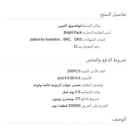
تفاصيل المنتج
مكان المنشأ:
غوانغدونغ، الصين
اسم العلامة التجارية:
Bright Pack
إصدار الشهادات:
patent for invention、BRC、GRS
رقم الموديل:
ب 11
شروط الدفع والشحن
الحد الأدنى لكمية:
100PCS
الأسعار:
￥0.08-0.4/pcs
تفاصيل التغليف:
تصدير عبوات كرتونية خاصة ولوحة
وقت التسليم:
2-8 يوم عمل
شروط الدفع:
T/T، ويسترن يونيون
القدرة على العرض:
200000 قطعة / يوم
الوصف