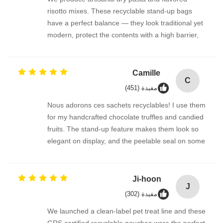
risotto mixes. These recyclable stand-up bags
have a perfect balance — they look traditional yet
modern, protect the contents with a high barrier,
and the mono-material PE construction is fully
riciclabile. The automatic rolls run senza problemi
on our packaging line. GRS certified and exactly
Camille
C
what the European market demands.
مفيدة (451)
Assolutamente raccomandato!
Nous adorons ces sachets recyclables! I use them
for my handcrafted chocolate truffles and candied
fruits. The stand-up feature makes them look so
elegant on display, and the peelable seal on some
versions adds a nice touch. Knowing they are
made of a single PE material and GRS certified
lets my clients dispose of them responsibly.
Ji-hoon
J
L’impression est très nette et le service client était
مفيدة (302)
parfait.
We launched a clean-label pet treat line and these