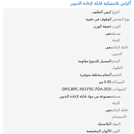
أكياس بلاستيكية قابلة لإعادة التدوير
النوع:
كيس التغليف
نوع المقبض:
الوقوف في حقيبة
الوزن:
خفيفة الوزن
صديقة
نعم..
للبيئة:
قابلة لإعادة
نعم..
التدوير:
المدى
المسيل للدموع مقاومة
الطويل:
الحجم:
أحجام مختلفة متوفرة
السماكة:
0.05 مم
الشهادات:
GRS،BRC،ISO،FSC،FDA،SGS
صديقة
مصنوعة من مواد قابلة لإعادة التدوير
للبيئة:
قابلة لإعادة
نعم..
الاستخدام:
المواد:
البلاستيك
اللون:
الألوان المخصصة