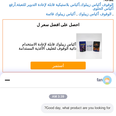
الوقوف أكياس زيبلوك,أكياس بلاستيكية قابلة لإعادة التدوير للتعبئة,أرفع
L’impression est très nette et le service client était
أكياس الحلوى
parfait.
الوقوف أكياس زيبلوك
أكياس زيبلوك قائمة
,
,
احصل على افضل سعر ل
أكياس زيبلوك قابلة لإعادة الاستخدام
ذاتية الوقوف لتغليف الأغذية المستدامة
استمر
أكياس بلاستيكية قابلة لإعادة التدوير
fan
أكثر
3:39 AM
Good day, what product are you looking for?
بلاستيكية
حقيبة بلاستيكية
حقيبة بلاستيكية
أكياس بلاستيكية
أكياس تغل
 للتحلل
قابلة لإعادة التدوير
قابلة لإعادة التدوير
قابلة لإعادة التدوير
لإعادة الت
وجي قابلة
عالية الجودة
100% 