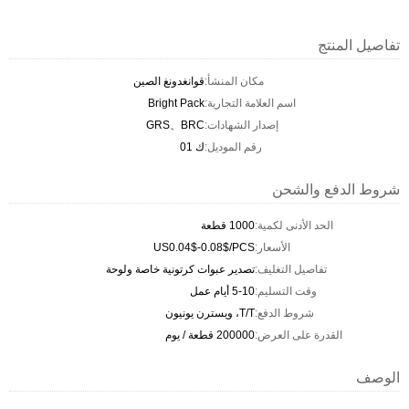
تفاصيل المنتج
مكان المنشأ:
قوانغدونغ الصين
اسم العلامة التجارية:
Bright Pack
إصدار الشهادات:
GRS、BRC
رقم الموديل:
ك 01
شروط الدفع والشحن
الحد الأدنى لكمية:
1000 قطعة
الأسعار:
US0.04$-0.08$/PCS
تفاصيل التغليف:
تصدير عبوات كرتونية خاصة ولوحة
وقت التسليم:
5-10 أيام عمل
شروط الدفع:
T/T، ويسترن يونيون
القدرة على العرض:
200000 قطعة / يوم
الوصف