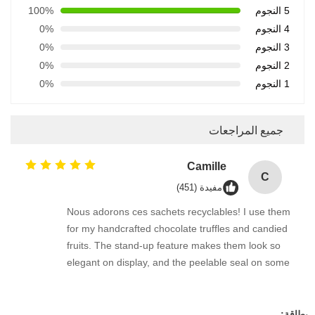
5 النجوم
100%
4 النجوم
0%
3 النجوم
0%
2 النجوم
0%
1 النجوم
0%
جميع المراجعات
Camille
C
مفيدة (451)
Nous adorons ces sachets recyclables! I use them
for my handcrafted chocolate truffles and candied
fruits. The stand-up feature makes them look so
elegant on display, and the peelable seal on some
versions adds a nice touch. Knowing they are
made of a single PE material and GRS certified
lets my clients dispose of them responsibly.
بطاقة: