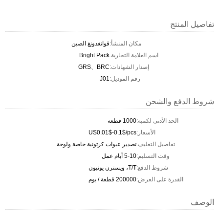
تفاصيل المنتج
مكان المنشأ:
قوانغدونغ الصين
اسم العلامة التجارية:
Bright Pack
إصدار الشهادات:
GRS、BRC
رقم الموديل:
J01
شروط الدفع والشحن
الحد الأدنى لكمية:
1000 قطعة
الأسعار:
US0.01$-0.1$/pcs
تفاصيل التغليف:
تصدير عبوات كرتونية خاصة ولوحة
وقت التسليم:
5-10 أيام عمل
شروط الدفع:
T/T، ويسترن يونيون
القدرة على العرض:
200000 قطعة / يوم
الوصف