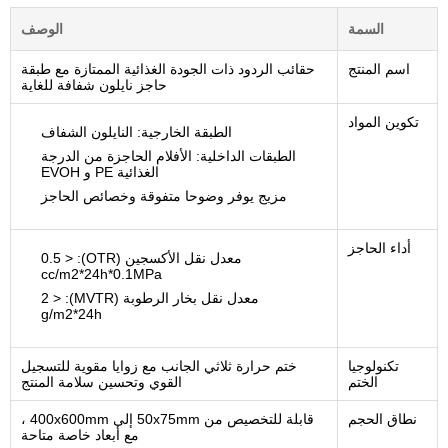
السمة
الوصف
اسم المنتج
حقائب الردود ذات الجودة الغذائية الممتازة مع طبقة
حاجز نايلون شفافة للغاية
تكوين المواد
الطبقة الخارجية: النايلون الشفاف
الطبقات الداخلية: الأفلام الحاجزة من الدرجة
الغذائية PE و EVOH
مزيج يوفر وضوحا متفوقة وخصائص الحاجز
أداء الحاجز
معدل نقل الأكسجين (OTR): < 0.5
cc/m2*24h*0.1MPa
معدل نقل بخار الرطوبة (MVTR): < 2
g/m2*24h
تكنولوجيا
ختم حرارة ثلاثي الجانب مع زوايا مقوية للتسجيل
الختم
القوي وتحسين سلامة المنتج
نطاق الحجم
قابلة للتخصيص من 50x75mm إلى 400x600mm ،
مع أبعاد خاصة متاحة