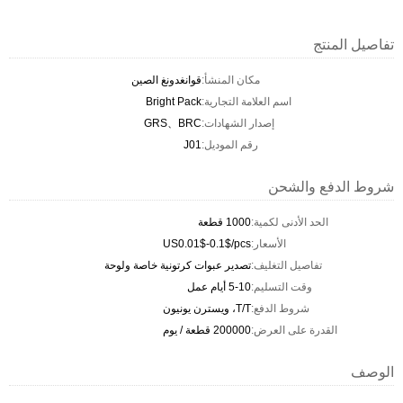
تفاصيل المنتج
مكان المنشأ:
قوانغدونغ الصين
اسم العلامة التجارية:
Bright Pack
إصدار الشهادات:
GRS、BRC
رقم الموديل:
J01
شروط الدفع والشحن
الحد الأدنى لكمية:
1000 قطعة
الأسعار:
US0.01$-0.1$/pcs
تفاصيل التغليف:
تصدير عبوات كرتونية خاصة ولوحة
وقت التسليم:
5-10 أيام عمل
شروط الدفع:
T/T، ويسترن يونيون
القدرة على العرض:
200000 قطعة / يوم
الوصف