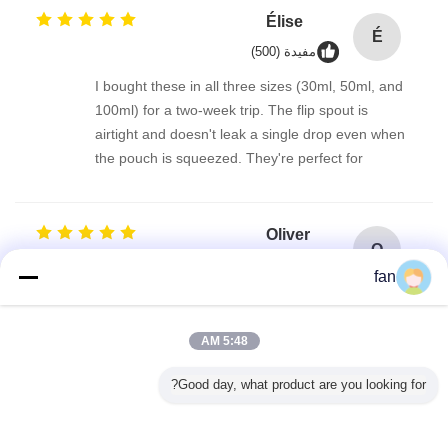
Élise
É
مفيدة (500)
I bought these in all three sizes (30ml, 50ml, and
100ml) for a two-week trip. The flip spout is
airtight and doesn't leak a single drop even when
the pouch is squeezed. They're perfect for
decanting lotion, body wash, and even thicker
creams. The packaging feels high-quality, and the
compact shape saves so much space.
Oliver
O
مفيدة (1501)
fan
Brilliant little pouches. I use the 100ml version for
my shower gel when I go to the gym. The flip
5:48 AM
spout dispenses just the right amount without any
dribbling. The stand-up base is handy, and the
Good day, what product are you looking for?
seal is completely secure—no mess inside my kit
bag. They clean out easily and are perfect for
reusing again and again.
Megan