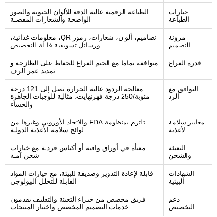
خيارات
الطباعة الرقمية عالية الدقة للألوان الحيوية والصور
الطباعة
الواضحة والشعارات المفصلة
مرونة
تصاميم، ألوان، شعارات، رموز QR، معلومات غذائية،
التصميم
ورسائل تسويقية قابلة للتخصيص
قدرة الفراغ
متوافقة تماما مع الختم الفراغ للحفاظ على الطازجة و
تمديد عمر الرف
التوافق مع
معالجة الردود عالية الحرارة تصل إلى 121 درجة
الرد
مئوية/250 درجة فهرنهايت، مثالية للوجبات الجاهزة
والحساء
معايير سلامة
تلتزم بمنظومة FDA والاتحاد الأوروبي وغيرها من
الأغذية
لوائح سلامة الأغذية الدولية
التعبئة
معبأة في أوراق واقية أو أكياس فردية مع خيارات
والشحن
شحن آمنة
الشهادات
قابلة لإعادة التدوير وصديقة للبيئة، مع خيارات المواد
البيئية
القابلة للتحلل البيولوجي
دعم
فريق مخصص من خبراء التعبئة والتغليف يقدمون
التخصيص
خدمات التصميم المخصص واختبار المنتجات