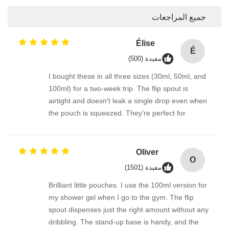
جميع المراجعات
Élise
É
مفيدة (500)
I bought these in all three sizes (30ml, 50ml, and
100ml) for a two-week trip. The flip spout is
airtight and doesn't leak a single drop even when
the pouch is squeezed. They're perfect for
decanting lotion, body wash, and even thicker
creams. The packaging feels high-quality, and the
compact shape saves so much space.
Oliver
O
مفيدة (1501)
Brilliant little pouches. I use the 100ml version for
my shower gel when I go to the gym. The flip
spout dispenses just the right amount without any
dribbling. The stand-up base is handy, and the