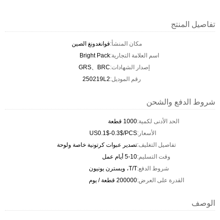
تفاصيل المنتج
مكان المنشأ:
قوانغدونغ الصين
اسم العلامة التجارية:
Bright Pack
إصدار الشهادات:
GRS、BRC
رقم الموديل:
250219L2
شروط الدفع والشحن
الحد الأدنى لكمية:
1000 قطعة
الأسعار:
US0.1$-0.3$/PCS
تفاصيل التغليف:
تصدير عبوات كرتونية خاصة ولوحة
وقت التسليم:
5-10 أيام عمل
شروط الدفع:
T/T، ويسترن يونيون
القدرة على العرض:
200000 قطعة / يوم
الوصف