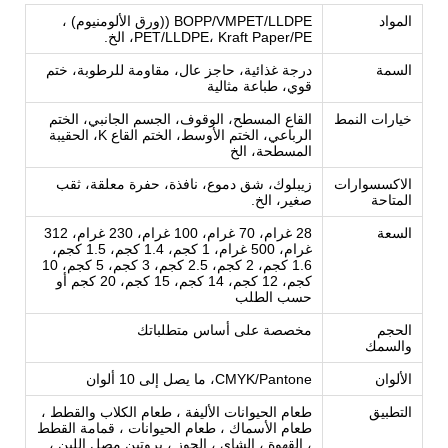
المواد
BOPP/VMPET/LLDPE ((ورق الألومنيوم) ،
PET/LLDPE، Kraft Paper/PE، الخ.
السمة
درجة غذائية، حاجز عال، مقاومة للرطوبة، ختم
قوي، طباعة مثالية
خيارات النمط
القاع المسطح، الوقوف، الجسم الجانبي، الختم
الرباعي، الختم الأوسط، الختم القاع K، الحقيبة
المسطحة، الخ
الاكسسوارات
زيبلوك، شق دموع، نافذة، حفرة معلقة، ثقب
المتاحة
صغير، الخ.
السعة
28 غرام، 70 غرام، 100 غرام، 230 غرام، 312
غرام، 500 غرام، 1 كجم، 1.4 كجم، 1.5 كجم،
1.6 كجم، 2 كجم، 2.5 كجم، 3 كجم، 5 كجم، 10
كجم، 12 كجم، 14 كجم، 15 كجم، 20 كجم أو
حسب الطلب
الحجم
مخصصة على أساس متطلباتك
والسمك
الألوان
CMYK/Pantone، ما يصل إلى 10 ألوان
التطبيق
طعام الحيوانات الأليفة ، طعام الكلاب والقطط ،
طعام الأسماك ، طعام الحيوانات ، قمامة القطط
، القهوة ، الشاي ، الجوز ، بروتين مصل اللبن ،