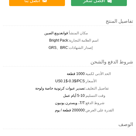
افضل سعر
اتصل بنا
تفاصيل المنتج
مكان المنشأ:
قوانغدونغ الصين
اسم العلامة التجارية:
Bright Pack
إصدار الشهادات:
GRS、BRC
شروط الدفع والشحن
الحد الأدنى لكمية:
1000 قطعة
الأسعار:
US0.1$-0.3$/PCS
تفاصيل التغليف:
تصدير عبوات كرتونية خاصة ولوحة
وقت التسليم:
5-10 أيام عمل
شروط الدفع:
T/T، ويسترن يونيون
القدرة على العرض:
200000 قطعة / يوم
الوصف