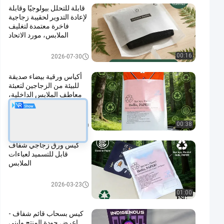
قابلة للتحلل بيولوجيًا وقابلة
لإعادة التدوير لحقيبة زجاجية
فاخرة معتمدة لتغليف
الملابس، مورد الاتحاد
الأوروبي منخفض موك
كيس ورقي خالي من البلاستيك
00:16
2026-07-30
أكياس ورقية بيضاء صديقة
للبيئة من الزجاجين لتعبئة
معاطف الملابس الداخلية،
أكياس تغليف ملابس قابلة
للتحلل
كيس ورق زجاجي
00:38
2026-06-25
كيس ورق زجاجي شفاف
قابل للتسميد لعباءات
الملابس
كيس ورق زجاجي
2026-03-23
01:00
كيس بسحاب قائم شفاف -
اعرض جودة المنتج وابني