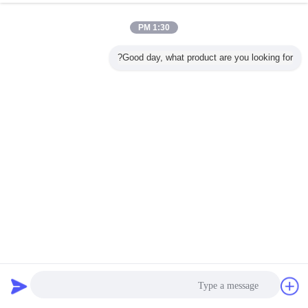
1:30 PM
Good day, what product are you looking for?
قابلة للتحلل بيولوجيًا وقابلة لإعادة التدوير لحقيبة زجاجية فاخرة
معتمدة لتغليف الملابس، مورد الاتحاد الأوروبي منخفض موك
كيس ورقي خالي من البلاستيك
2026-07-30