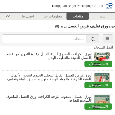
Dongguan Bright Packaging Co., Ltd.
بيت
منتجات
معلومات عنا
اتصل بنا
>>
ورق تغليف قرص العسل
جودة
مزود.
(8)
أفضل المنتجات
ورق الكرافت الصديق للبيئة القابل لإعادة التدوير من عشب
العسل للتعبئة والتغليف الهدايا
الاستفسار الآن
ورق قرص العسل القابل للتحلل الحيوي لشحن الأعمال
الفنية الخزفية والمواد الهشة - توسيد صديق للبيئة وتغليف
واقي
الاستفسار الآن
ورق العسل المثقوب للوحة الكرافت ورق العسل الملفوف
الموسع للعباءة
الاستفسار الآن