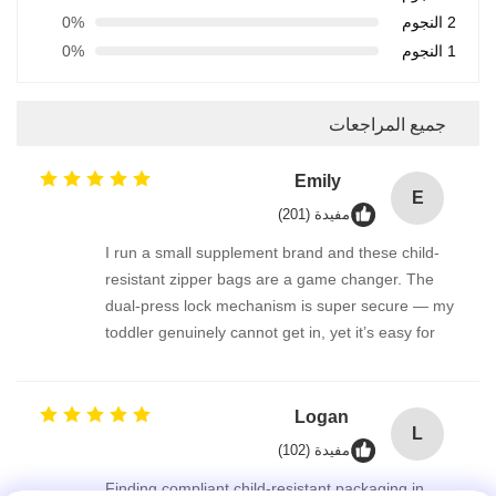
2 النجوم
0%
1 النجوم
0%
جميع المراجعات
Emily
E
مفيدة (201)
I run a small supplement brand and these child-
resistant zipper bags are a game changer. The
dual-press lock mechanism is super secure — my
toddler genuinely cannot get in, yet it’s easy for
adults. We use them for melatonin gummies and
vitamin D pouches. The material is thick and
odorless, and the bag reseals perfectly. FDA-
Logan
L
compliant feel, great quality!
مفيدة (102)
Finding compliant child-resistant packaging in