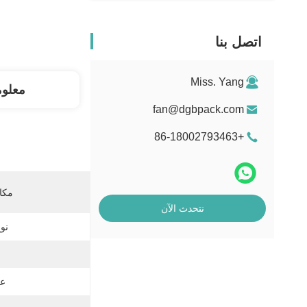
اتصل بنا
Miss. Yang
معلو
fan@dgbpack.com
+86-18002793463
مكان
نتحدث الآن
نوع
عم