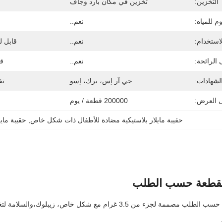
التخزين:
تخزين في مكان بارد وجاف
م للمياه:
نعم..
لاستخدام:
نعم..
قابل ل
 الرائحة:
نعم..
قا
لشهادات:
جي آر إس، برك، إسو
تف
ى العرض:
200000 قطعة / يوم
حقيبة مايلار بلاستيكية مضادة للأطفال ذات شكل خاص
, 
حقيبة ماي
لمقطعة حسب الطلب
3.5 غرام مع شكل خاص، زيبلوك،والسلامة لتغليف المنتجات المتفوقة.