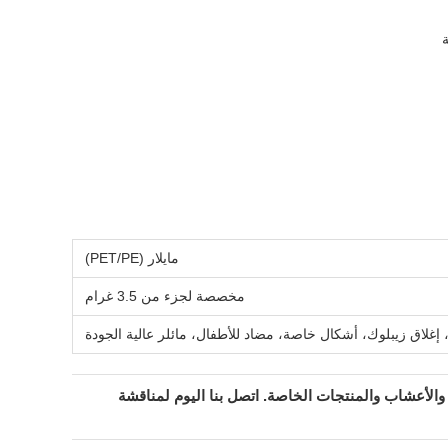
مايلار (PET/PE)
مخصصة لجزء من 3.5 غرام
اق زيبلوك، أشكال خاصة، مضاد للأطفال، مائلر عالية الجودة
تبلغ 3.5 غرام - الحل المهني للمأكولات والأعشاب والمنتجات الخاصة. اتصل بنا اليوم لمناقشة