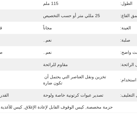
الطول:
115 ملم
ق القاع:
25 مللي متر أو حسب التخصيص
العينة:
مجاناً
قا
صلبة:
نعم..
ث واضح:
نعم..
طب
الرائحة:
مقاوم للرائحة
تخزين ونقل العناصر التي يحتمل أن 
استخدام:
تكون ضارة
التغليف:
تصدير عبوات كرتونية خاصة ولوحة
القدر
حزمة مخصصة
, 
كيس الوقوف القابل لإعادة الإغلاق
, 
كيس للأغذية 