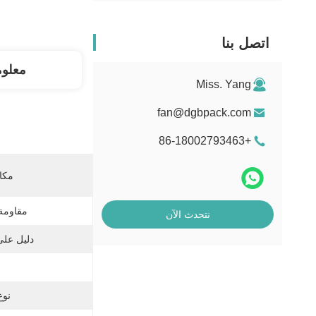
اتصل بنا
معلو
Miss. Yang
fan@dgbpack.com
+86-18002793463
مكان
مقاومة 
نتحدث الآن
دليل على
نوع