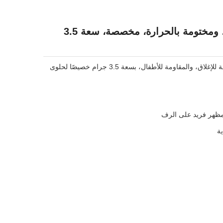
أكياس طعام مطبوعة قابلة لإعادة الإغلاق والوقوف، مقطوعة بالقالب، ومختومة بالحرارة، مخصصة، سعة 3.5
تم تصميم أكياس المايلار المقطوعة بالقالب، والمخصصة بالجملة، والمتينة، والمناسبة للطعام، والقابلة للإغلاق، والمقاومة للأطفال، بسعة 3.5 جرام خصيصًا لحلوى
 مظهر فريد على الرف