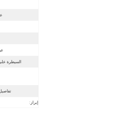
عم
عب
السيطرة على 
تفاصيل 
إبراز: