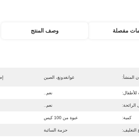
مات مفصلة
وصف المنتج
 المنشأ:
غوانغدونغ، الصين
إص
للأطفال:
نعم..
 الرائحة:
نعم..
كمية:
عبوة من 100 كيس
 التغليف:
حزمة السائبة