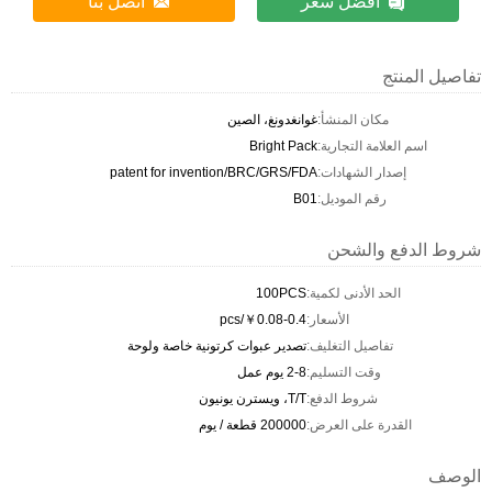
افضل سعر
اتصل بنا
تفاصيل المنتج
مكان المنشأ:
غوانغدونغ، الصين
اسم العلامة التجارية:
Bright Pack
إصدار الشهادات:
patent for invention/BRC/GRS/FDA
رقم الموديل:
B01
شروط الدفع والشحن
الحد الأدنى لكمية:
100PCS
الأسعار:
￥0.08-0.4/pcs
تفاصيل التغليف:
تصدير عبوات كرتونية خاصة ولوحة
وقت التسليم:
2-8 يوم عمل
شروط الدفع:
T/T، ويسترن يونيون
القدرة على العرض:
200000 قطعة / يوم
الوصف