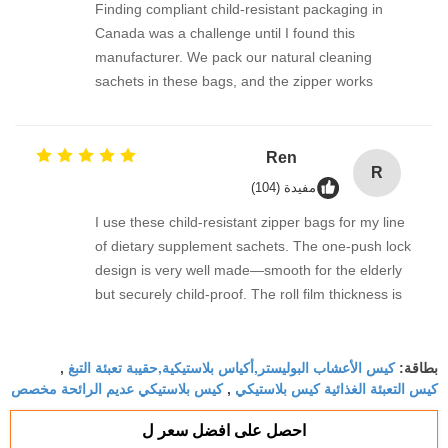
Finding compliant child-resistant packaging in
Canada was a challenge until I found this
manufacturer. We pack our natural cleaning
sachets in these bags, and the zipper works
perfectly every time. The transparent window
option on the roll film lets the product show
beautifully. Fast shipping, excellent print quality,
Ren
R
and fantastic support from the team.
مفيدة (104)
I use these child-resistant zipper bags for my line
of dietary supplement sachets. The one-push lock
design is very well made—smooth for the elderly
but securely child-proof. The roll film thickness is
just right, no tearing during sealing, and the pre-
printed registration marks are accurate. ありがと
كيس الأعشاب البوليستر,أكياس بلاستيكية,حقيبة تعبئة التبغ
うございます for the reliable product.
بطاقة:
,
كيس التعبئة الغذائية كيس بلاستيكي
كيس بلاستيكي عديم الرائحة مخصص
,
احصل على افضل سعر ل