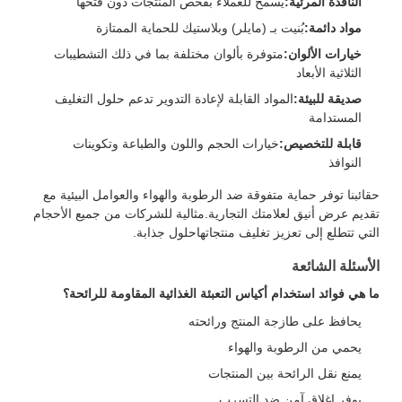
النافذة المرئية:
يسمح للعملاء بفحص المنتجات دون فتحها
مواد دائمة:
بُنيت بـ (مايلر) وبلاستيك للحماية الممتازة
خيارات الألوان:
متوفرة بألوان مختلفة بما في ذلك التشطيبات
الثلاثية الأبعاد
صديقة للبيئة:
المواد القابلة لإعادة التدوير تدعم حلول التغليف
المستدامة
قابلة للتخصيص:
خيارات الحجم واللون والطباعة وتكوينات
النوافذ
حقائبنا توفر حماية متفوقة ضد الرطوبة والهواء والعوامل البيئية مع
تقديم عرض أنيق لعلامتك التجارية.مثالية للشركات من جميع الأحجام
التي تتطلع إلى تعزيز تغليف منتجاتهاحلول جذابة.
الأسئلة الشائعة
ما هي فوائد استخدام أكياس التعبئة الغذائية المقاومة للرائحة؟
يحافظ على طازجة المنتج ورائحته
يحمي من الرطوبة والهواء
يمنع نقل الرائحة بين المنتجات
يوفر إغلاق آمن ضد التسرب