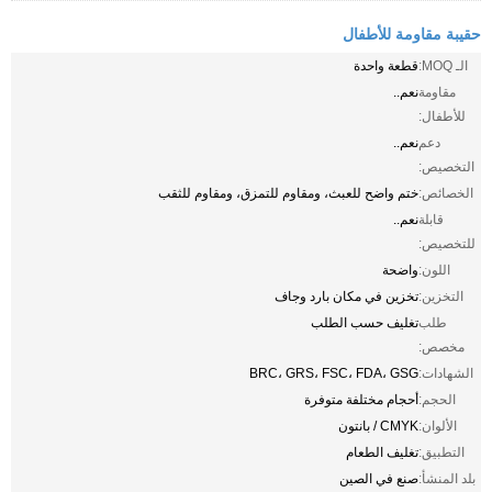
حقيبة مقاومة للأطفال
الـ MOQ:
قطعة واحدة
مقاومة
نعم..
للأطفال:
دعم
نعم..
التخصيص:
الخصائص:
ختم واضح للعبث، ومقاوم للتمزق، ومقاوم للثقب
قابلة
نعم..
للتخصيص:
اللون:
واضحة
التخزين:
تخزين في مكان بارد وجاف
طلب
تغليف حسب الطلب
مخصص:
الشهادات:
BRC، GRS، FSC، FDA، GSG
الحجم:
أحجام مختلفة متوفرة
الألوان:
CMYK / بانتون
التطبيق:
تغليف الطعام
بلد المنشأ:
صنع في الصين