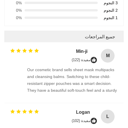
3 النجوم
0%
2 النجوم
0%
1 النجوم
0%
جميع المراجعات
Min-ji
M
مفيدة (122)
Our cosmetic brand sells sheet mask multipacks
and cleansing balms. Switching to these child-
resistant zipper pouches was a smart decision.
They have a beautiful soft-touch feel and a sturdy
double-track zipper that snaps shut firmly. The
automatic roll film works beautifully on our packing
line, and the delivery was prompt. 강력 추천합니
Logan
L
다!
مفيدة (102)