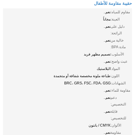
حقيبة مقاومة للأطفال
مقاوم للمياه:
نعم..
العينة:
مجاناً
دليل على
نعم..
الرائحة:
خالية من
نعم..
مادة BPA:
الأسلوب:
تصميم مظهر فريد
عبث واضح:
نعم..
المواد:
البلاستيك
اللون:
طباعة ملونة مخصصة شفافة أو متجمدة
الشهادات:
BRC، GRS، FSC، FDA، GSG
مقاومة للماء:
نعم..
دعم
نعم..
التخصيص:
قابلة
نعم..
للتخصيص:
الألوان:
CMYK / بانتون
مقاومة
نعم..