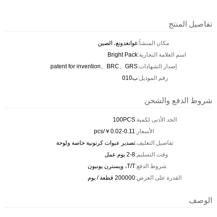
تفاصيل المنتج
مكان المنشأ:
غوانغدونغ، الصين
اسم العلامة التجارية:
Bright Pack
إصدار الشهادات:
patent for invention、BRC、GRS
رقم الموديل:
ب010
شروط الدفع والشحن
الحد الأدنى لكمية:
100PCS
الأسعار:
￥0.02-0.11/pcs
تفاصيل التغليف:
تصدير عبوات كرتونية خاصة ولوحة
وقت التسليم:
2-8 يوم عمل
شروط الدفع:
T/T، ويسترن يونيون
القدرة على العرض:
200000 قطعة / يوم
الوصف