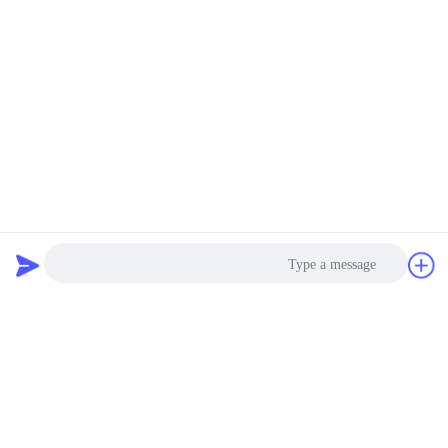
5.0
بناءً على 50 تقييمًا لهذا المورد
اكتب مراجعة
لقطة تقييم
فيما يلي توزيع جميع التصنيفات
دردشة
طلب اقتباس
5 النجوم
100%
4 النجوم
0%
3 النجوم
0%
2 النجوم
0%
Photo
1 النجوم
0%
Video Call