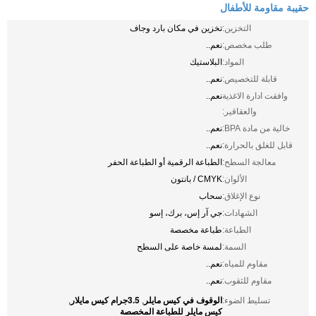
حقيبة مقاومة للأطفال
التخزين:
تخزين في مكان بارد وجاف
طلب مخصص:
نعم..
المواد:
البلاستيك
قابلة للتخصيص:
نعم..
وافقت ادارة الاغذية
نعم..
والعقاقير:
خالية من مادة BPA:
نعم..
قابل للغلق بالحرارة:
نعم..
معالجة السطح:
الطباعة الرقمية أو الطباعة الحفر
الألوان:
CMYK / بانتون
نوع الإغلاق:
سحاب
الشهادات:
جي آر إس، برك، إسو
الطباعة:
طباعة مخصصة
السمة:
لمسة خاصة على السطح
مقاوم للمياه:
نعم..
مقاوم للثقوب:
نعم..
الوقوف في كيس مايلر
3.5جرام كيس مايلار
تسليط الضوء:
,
,
كيس مايلر للطباعة المخصصة