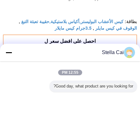
perfectly every time. The transparent window
option on the roll film lets the product show
كيس الأعشاب البوليستر,أكياس بلاستيكية,حقيبة تعبئة التبغ
beautifully. Fast shipping, excellent print quality,
بطاقة:
,
الوقوف في كيس مايلر
3.5جرام كيس مايلار
,
and fantastic support from the team.
احصل على افضل سعر ل
Stella Cai
3.5جرام قف للأطفال مضاد للأكل
الحلوى الطباعة المخصصة قطعة
12:55 PM
الشوكولاته المطاطية
Good day, what product are you looking for?
استمر
حقيبة مقاومة للأطفال
أكثر