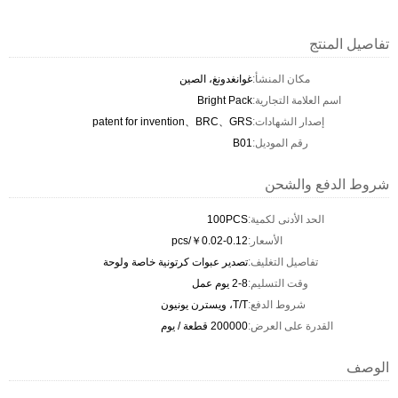
تفاصيل المنتج
مكان المنشأ:
غوانغدونغ، الصين
اسم العلامة التجارية:
Bright Pack
إصدار الشهادات:
patent for invention、BRC、GRS
رقم الموديل:
B01
شروط الدفع والشحن
الحد الأدنى لكمية:
100PCS
الأسعار:
￥0.02-0.12/pcs
تفاصيل التغليف:
تصدير عبوات كرتونية خاصة ولوحة
وقت التسليم:
2-8 يوم عمل
شروط الدفع:
T/T، ويسترن يونيون
القدرة على العرض:
200000 قطعة / يوم
الوصف