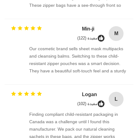
These zipper bags have a see-through front so
the product is visible, but the lock is so cleverly
designed. Parents tell me they feel much safer
having these at home. The bags are also
Min-ji
M
recyclable where we are — bonus points!
مفيدة (122)
Our cosmetic brand sells sheet mask multipacks
and cleansing balms. Switching to these child-
resistant zipper pouches was a smart decision.
They have a beautiful soft-touch feel and a sturdy
double-track zipper that snaps shut firmly. The
automatic roll film works beautifully on our packing
line, and the delivery was prompt. 강력 추천합니
Logan
L
다!
مفيدة (102)
Finding compliant child-resistant packaging in
Canada was a challenge until I found this
manufacturer. We pack our natural cleaning
sachets in these bags, and the zipper works