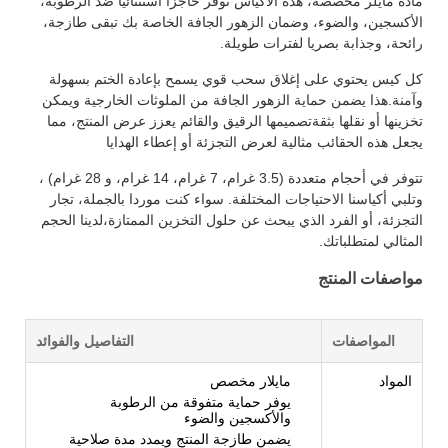
مادة مايلر مخصصة، هذه الأكياس توفر حاجزا استثنائيا ضد الرطوبة،
الأكسجين، والضوء، وضمان الزهور الجافة الخاصة بك تبقى طازجة،
رائحة، وجذابة بصريا لفترات طويلة.
كل كيس يحتوي على إغلاق سحب قوي يسمح بإعادة الختم بسهولة
وآمنة.هذا يضمن حماية الزهور الجافة من الملوثات الخارجية ويمكن
تخزينها أو نقلها بثقةتصميمها الرقيق والقائم يعزز عرض المنتج، مما
يجعل هذه الحقائب مثالية لعرض التجزئة أو إعطاء الهدايا
تتوفر في أحجام متعددة (3.5 غرام، 7 غرام، 14 غرام، و 28 غرام) ،
وتلبي أكياسنا الاحتياجات المختلفة. سواء كنت موردا بالجملة، تجار
التجزئة، أو الفرد الذي يبحث عن حلول التخزين الممتازة،لدينا الحجم
المثالي لمتطلباتك.
مواصفات المنتج
المواصفات
التفاصيل والفوائد
المواد
مايلار مخصص
يوفر حماية متفوقة من الرطوبة
والأكسجين والضوء
يضمن طازجة المنتج ويمدد مدة صلاحية