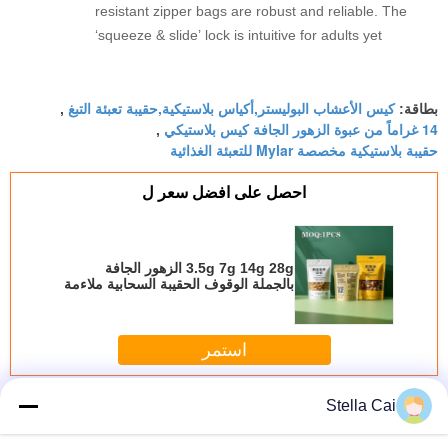
resistant zipper bags are robust and reliable. The
‘squeeze & slide’ lock is intuitive for adults yet
genuinely child-proof. The roll stock runs
millimetergenau on our machine, no jamming at
كيس الأعشاب البوليستر,أكياس بلاستيكية,حقيبة تعبئة التبغ
all. Great quality, and the eco-friendlier film option
بطاقة:
,
14 غراماً من عبوة الزهور الجافة كيس بلاستيكي
,
is a big plus.
حقيبة بلاستيكية مخصصة Mylar للتعبئة الغذائية
احصل على افضل سعر ل
3.5g 7g 14g 28g الزهور الجافة
بالجملة الوقوف الحقيبة السحابية ملاءمة
مايلار الغذاء التعبئة والتغليف الكيس
البلاستيكي
استمر
حقيبة مقاومة للأطفال
Stella Cai
أكثر