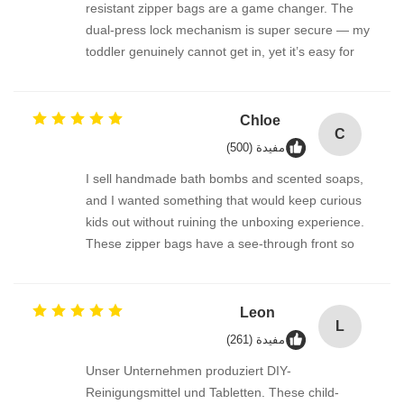
resistant zipper bags are a game changer. The
dual-press lock mechanism is super secure — my
toddler genuinely cannot get in, yet it’s easy for
adults. We use them for melatonin gummies and
vitamin D pouches. The material is thick and
odorless, and the bag reseals perfectly. FDA-
Chloe
C
compliant feel, great quality!
مفيدة (500)
I sell handmade bath bombs and scented soaps,
and I wanted something that would keep curious
kids out without ruining the unboxing experience.
These zipper bags have a see-through front so
the product is visible, but the lock is so cleverly
designed. Parents tell me they feel much safer
having these at home. The bags are also
Leon
L
recyclable where we are — bonus points!
مفيدة (261)
Unser Unternehmen produziert DIY-
Reinigungsmittel und Tabletten. These child-