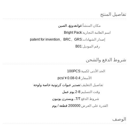
تفاصيل المنتج
مكان المنشأ:
غوانغدونغ، الصين
اسم العلامة التجارية:
Bright Pack
إصدار الشهادات:
patent for invention、BRC、GRS
رقم الموديل:
B01
شروط الدفع والشحن
الحد الأدنى لكمية:
100PCS
الأسعار:
￥0.08-0.4/pcs
تفاصيل التغليف:
تصدير عبوات كرتونية خاصة ولوحة
وقت التسليم:
2-8 يوم عمل
شروط الدفع:
T/T، ويسترن يونيون
القدرة على العرض:
200000 قطعة / يوم
الوصف