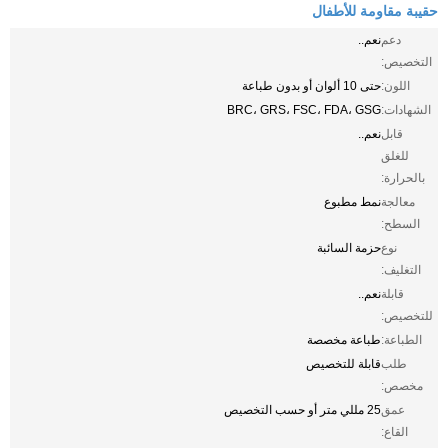
حقيبة مقاومة للأطفال
دعم
نعم..
التخصيص:
اللون:
حتى 10 ألوان أو بدون طباعة
الشهادات:
BRC، GRS، FSC، FDA، GSG
قابل
نعم..
للغلق
بالحرارة:
معالجة
نمط مطبوع
السطح:
نوع
حزمة السائبة
التغليف:
قابلة
نعم..
للتخصيص:
الطباعة:
طباعة مخصصة
طلب
قابلة للتخصيص
مخصص:
عمق
25 مللي متر أو حسب التخصيص
القاع: