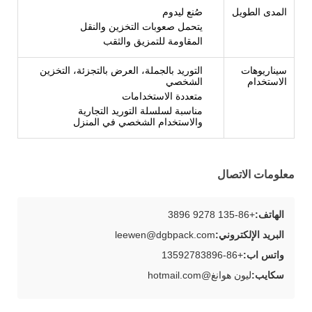
المدى الطويل
صُنع ليدوم
يتحمل صعوبات التخزين والنقل
المقاومة للتمزيق والثقب
سيناريوهات
التوريد بالجملة، العرض بالتجزئة، التخزين
الاستخدام
الشخصي
متعددة الاستخدامات
مناسبة لسلسلة التوريد التجارية
والاستخدام الشخصي في المنزل
معلومات الاتصال
الهاتف:
+86-135 9278 3896
البريد الإلكتروني:
leewen@dgbpack.com
واتس اب:
+86-13592783896
سكايب:
ليون هوانغ@hotmail.com