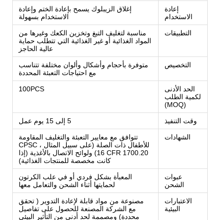
إعادة
إغلاق الزيبلوك يسمح بإعادة الختم وإعادة
الاستخدام
الاستخدام بسهولة
التطبيقات
مناسبة لتغليف التبغ وتخزين الكعك وغيرها من
المواد الغذائية أو غير الغذائية التي تتطلب حماية
عالية الحاجز
التخصيص
متوفرة بأحجام وأشكال وألوان مختلفة تتناسب
مع احتياجات التعبئة المحددة
الحد الأدنى
100PCS
لكمية الطلب
(MOQ)
وقت التنفيذ
5 إلى 15 يوم عمل
الشهادات
تتوافق مع معايير التعبئة والتغليف المقاومة
للأطفال ذات الصلة (على سبيل المثال ، CPSC
16 CFR 1700.20) ولوائح الاتصال بالأغذية (إذا
كانت مخصصة للمنتجات الغذائية)
عبوات
المعبأة بشكل فردي أو في علب الكرتون
الشحن
لحمايتها أثناء الشحن والتعامل معها
الاعتبارات
مصنوعة من مواد قابلة لإعادة التدوير ( تحقق
البيئية
مع الشركة المصنعة للحصول على تفاصيل
محددة) ومصممة لحد أدنى من التأثير البيئي