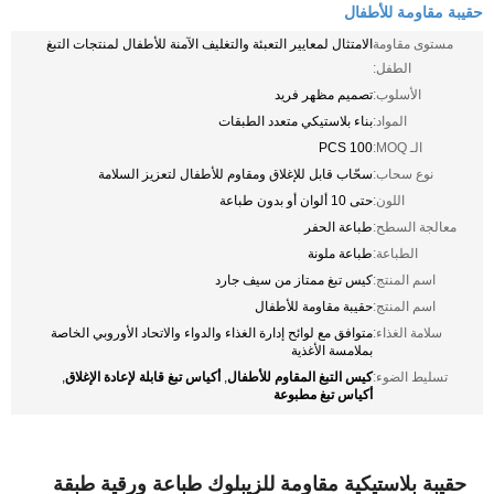
حقيبة مقاومة للأطفال
مستوى مقاومة
الامتثال لمعايير التعبئة والتغليف الآمنة للأطفال لمنتجات التبغ
الطفل:
الأسلوب:
تصميم مظهر فريد
المواد:
بناء بلاستيكي متعدد الطبقات
الـ MOQ:
100 PCS
نوع سحاب:
سحّاب قابل للإغلاق ومقاوم للأطفال لتعزيز السلامة
اللون:
حتى 10 ألوان أو بدون طباعة
معالجة السطح:
طباعة الحفر
الطباعة:
طباعة ملونة
اسم المنتج:
كيس تبغ ممتاز من سيف جارد
اسم المنتج:
حقيبة مقاومة للأطفال
سلامة الغذاء:
متوافق مع لوائح إدارة الغذاء والدواء والاتحاد الأوروبي الخاصة
بملامسة الأغذية
كيس التبغ المقاوم للأطفال
أكياس تبغ قابلة لإعادة الإغلاق
تسليط الضوء:
,
,
أكياس تبغ مطبوعة
حقيبة بلاستيكية مقاومة للزيبلوك طباعة ورقية طبقة