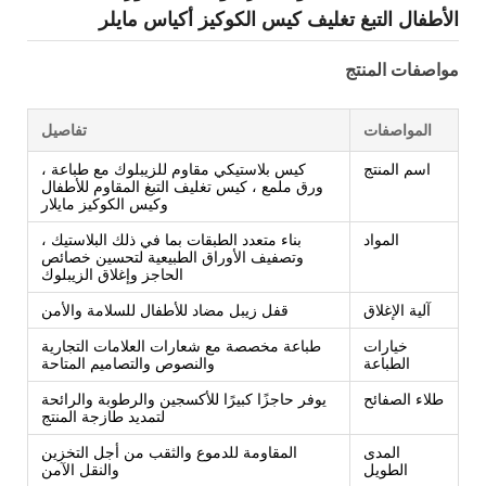
الأطفال التبغ تغليف كيس الكوكيز أكياس مايلر
مواصفات المنتج
المواصفات
تفاصيل
اسم المنتج
كيس بلاستيكي مقاوم للزيبلوك مع طباعة ،
ورق ملمع ، كيس تغليف التبغ المقاوم للأطفال
وكيس الكوكيز مايلار
المواد
بناء متعدد الطبقات بما في ذلك البلاستيك ،
وتصفيف الأوراق الطبيعية لتحسين خصائص
الحاجز وإغلاق الزيبلوك
آلية الإغلاق
قفل زيبل مضاد للأطفال للسلامة والأمن
خيارات
طباعة مخصصة مع شعارات العلامات التجارية
الطباعة
والنصوص والتصاميم المتاحة
طلاء الصفائح
يوفر حاجزًا كبيرًا للأكسجين والرطوبة والرائحة
لتمديد طازجة المنتج
المدى
المقاومة للدموع والثقب من أجل التخزين
الطويل
والنقل الآمن