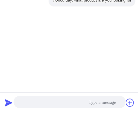
Good day, what product are you looking for?
واتس اب:
+86-13592783896
سكايب:
ليون هوانغ@hotmail.com
التقييمات والمراجعات
التصنيف العام
5.0
Based on 50 reviews for this product
دردشة
طلب اقتباس
اكتب مراجعة