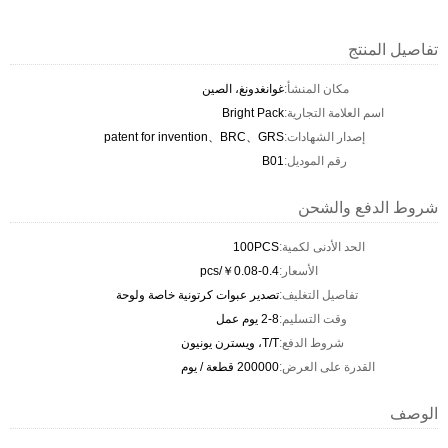
تفاصيل المنتج
مكان المنشأ:
غوانغدونغ، الصين
اسم العلامة التجارية:
Bright Pack
إصدار الشهادات:
patent for invention、BRC、GRS
رقم الموديل:
B01
شروط الدفع والشحن
الحد الأدنى لكمية:
100PCS
الأسعار:
￥0.08-0.4/pcs
تفاصيل التغليف:
تصدير عبوات كرتونية خاصة ولوحة
وقت التسليم:
2-8 يوم عمل
شروط الدفع:
T/T، ويسترن يونيون
القدرة على العرض:
200000 قطعة / يوم
الوصف