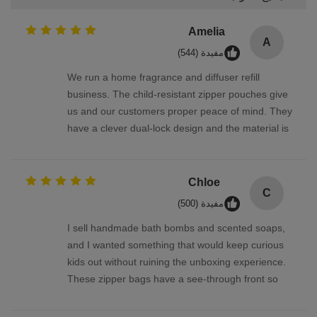
Amelia
A
مفيدة (544)
We run a home fragrance and diffuser refill
business. The child-resistant zipper pouches give
us and our customers proper peace of mind. They
have a clever dual-lock design and the material is
sturdy enough to hold oil bottles without leaking.
We also order the custom-size roll stock, and the
packing process has been brilliant. Highly
Chloe
C
recommended.
مفيدة (500)
I sell handmade bath bombs and scented soaps,
and I wanted something that would keep curious
kids out without ruining the unboxing experience.
These zipper bags have a see-through front so
the product is visible, but the lock is so cleverly
designed. Parents tell me they feel much safer