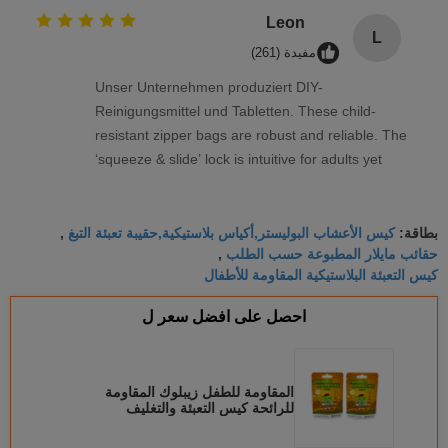
having these at home. The bags are also
Leon
L
recyclable where we are — bonus points!
مفيدة (261)
Unser Unternehmen produziert DIY-
Reinigungsmittel und Tabletten. These child-
resistant zipper bags are robust and reliable. The
‘squeeze & slide’ lock is intuitive for adults yet
genuinely child-proof. The roll stock runs
millimetergenau on our machine, no jamming at
كيس الأعشاب البوليستر,أكياس بلاستيكية,حقيبة تعبئة التبغ
all. Great quality, and the eco-friendlier film option
بطاقة:
,
حقائب مايلار المطبوعة حسب الطلب
,
is a big plus.
كيس التعبئة البلاستيكية المقاومة للأطفال
احصل على افضل سعر ل
المقاومة للطفل زيبلوك المقاومة
للرائحة كيس التعبئة والتغليف
البلاستيكي المطبوع حسب الطلب
أكياس مايلر