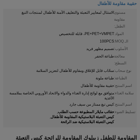
حقيبة مقاومة للأطفال
مستوى
الامتثال لمعايير التعبئة والتغليف الآمنة للأطفال لمنتجات التبغ
مقاومة
الطفل:
المواد:
PE+PET+VMPET، قابلة للتخصيص
الـ MOQ:
100PCS
الأسلوب:
تصميم مظهر فريد
معالجة
طباعة الحفر
السطح:
نوع سحاب:
سحّاب قابل للإغلاق ومقاوم للأطفال لتعزيز السلامة
الطباعة:
طباعة ملونة
اسم المنتج:
حقيبة مقاومة للأطفال
سلامة الغذاء:
متوافق مع لوائح إدارة الغذاء والدواء والاتحاد الأوروبي الخاصة بملامسة
الأغذية
اسم المنتج:
كيس تبغ ممتاز من سيف جارد
حقائب مايلار المطبوعة حسب الطلب
تسليط الضوء:
,
كيس التعبئة البلاستيكية المقاومة للأطفال
,
كيس التعبئة البلاستيكية ضد الرائحة
المقاومة للطفل زيبلوك المقاومة للرائحة كيس التعبئة