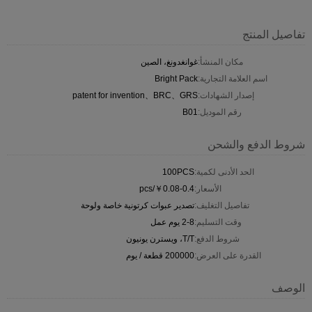
تفاصيل المنتج
مكان المنشأ:
غوانغدونغ، الصين
اسم العلامة التجارية:
Bright Pack
إصدار الشهادات:
patent for invention、BRC、GRS
رقم الموديل:
B01
شروط الدفع والشحن
الحد الأدنى لكمية:
100PCS
الأسعار:
￥0.08-0.4/pcs
تفاصيل التغليف:
تصدير عبوات كرتونية خاصة ولوحة
وقت التسليم:
2-8 يوم عمل
شروط الدفع:
T/T، ويسترن يونيون
القدرة على العرض:
200000 قطعة / يوم
الوصف