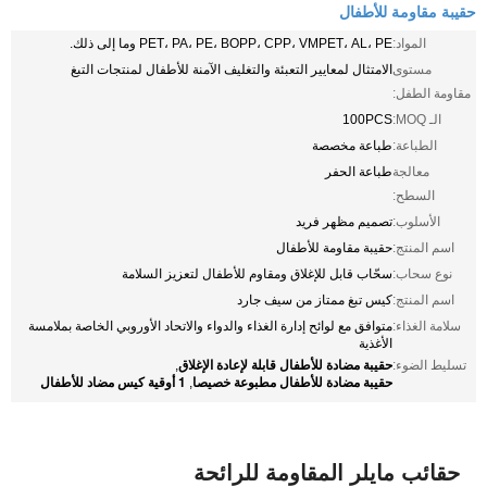
حقيبة مقاومة للأطفال
المواد:
PET، PA، PE، BOPP، CPP، VMPET، AL، PE وما إلى ذلك.
مستوى
الامتثال لمعايير التعبئة والتغليف الآمنة للأطفال لمنتجات التبغ
مقاومة الطفل:
الـ MOQ:
100PCS
الطباعة:
طباعة مخصصة
معالجة
طباعة الحفر
السطح:
الأسلوب:
تصميم مظهر فريد
اسم المنتج:
حقيبة مقاومة للأطفال
نوع سحاب:
سحّاب قابل للإغلاق ومقاوم للأطفال لتعزيز السلامة
اسم المنتج:
كيس تبغ ممتاز من سيف جارد
سلامة الغذاء:
متوافق مع لوائح إدارة الغذاء والدواء والاتحاد الأوروبي الخاصة بملامسة
الأغذية
حقيبة مضادة للأطفال قابلة لإعادة الإغلاق
تسليط الضوء:
,
حقيبة مضادة للأطفال مطبوعة خصيصا
1 أوقية كيس مضاد للأطفال
,
حقائب مايلر المقاومة للرائحة