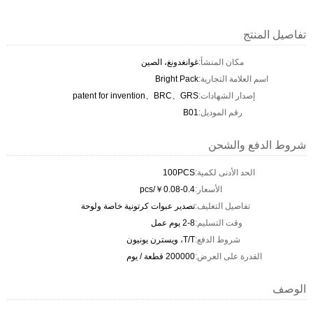
تفاصيل المنتج
مكان المنشأ:
غوانغدونغ، الصين
اسم العلامة التجارية:
Bright Pack
إصدار الشهادات:
patent for invention、BRC、GRS
رقم الموديل:
B01
شروط الدفع والشحن
الحد الأدنى لكمية:
100PCS
الأسعار:
￥0.08-0.4/pcs
تفاصيل التغليف:
تصدير عبوات كرتونية خاصة ولوحة
وقت التسليم:
2-8 يوم عمل
شروط الدفع:
T/T، ويسترن يونيون
القدرة على العرض:
200000 قطعة / يوم
الوصف