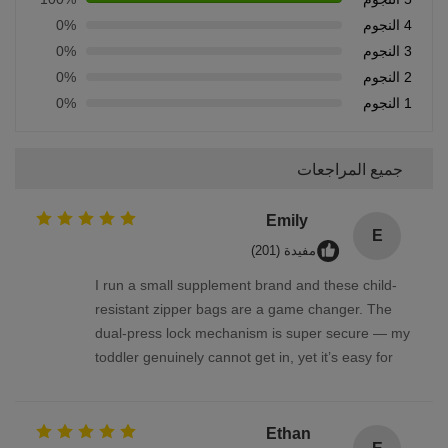
4 النجوم
0%
3 النجوم
0%
2 النجوم
0%
1 النجوم
0%
جميع المراجعات
Emily
E
مفيدة (201)
I run a small supplement brand and these child-
resistant zipper bags are a game changer. The
dual-press lock mechanism is super secure — my
toddler genuinely cannot get in, yet it’s easy for
adults. We use them for melatonin gummies and
vitamin D pouches. The material is thick and
odorless, and the bag reseals perfectly. FDA-
Ethan