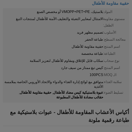
حقيبة مقاومة للأطفال
المواد:
بلاستيك، VMOPP+PET+PE أو مخصص الصنع
مستوى مقاومة
الامتثال لمعايير التعبئة والتغليف الآمنة للأطفال لمنتجات التبغ
الطفل:
الأسلوب:
تصميم مظهر فريد
معالجة السطح:
طباعة الحفر
اسم المنتج:
حقيبة مقاومة للأطفال
الطباعة:
طباعة مخصصة
نوع سحاب:
سحّاب قابل للإغلاق ومقاوم للأطفال لتعزيز السلامة
اسم المنتج:
كيس تبغ ممتاز من سيف جارد
الـ MOQ:
100PCS
سلامة الغذاء:
متوافق مع لوائح إدارة الغذاء والدواء والاتحاد الأوروبي الخاصة بملامسة
الأغذية
عبوة بلاستيكية كيس مضاد للأطفال
حقيبة مقاومة للأطفال
تسليط الضوء:
,
,
حقائب مضادة للأطفال المطبوعة
أكياس الأعشاب المقاومة للأطفال - عبوات بلاستيكية مع
طباعة رقمية ملونة