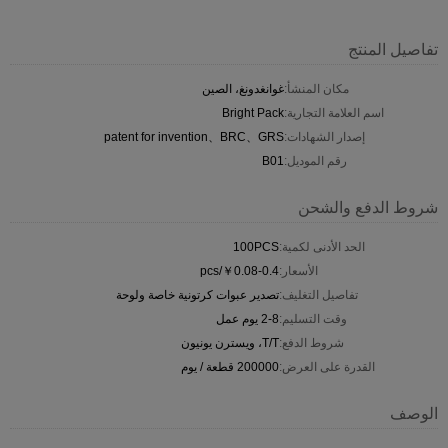
تفاصيل المنتج
مكان المنشأ:
غوانغدونغ، الصين
اسم العلامة التجارية:
Bright Pack
إصدار الشهادات:
patent for invention、BRC、GRS
رقم الموديل:
B01
شروط الدفع والشحن
الحد الأدنى لكمية:
100PCS
الأسعار:
￥0.08-0.4/pcs
تفاصيل التغليف:
تصدير عبوات كرتونية خاصة ولوحة
وقت التسليم:
2-8 يوم عمل
شروط الدفع:
T/T، ويسترن يونيون
القدرة على العرض:
200000 قطعة / يوم
الوصف