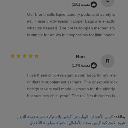
E
compliant feel, great quality!
مفيدة (201)
Our brand sells liquid laundry pods, and safety is
#1. These child-resistant zipper bags are exactly
what we needed. The press-to-open mechanism
is simple for adults but impossible for little hands
to figure out. The roll film feeds flawlessly through
our vertical form-fill-seal machine. Very consistent
quality—this supplier is a keeper.
Ren
R
مفيدة (104)
I use these child-resistant zipper bags for my line
of dietary supplement sachets. The one-push lock
design is very well made—smooth for the elderly
but securely child-proof. The roll film thickness is
just right, no tearing during sealing, and the pre-
printed registration marks are accurate. ありがと
كيس الأعشاب البوليستر,أكياس بلاستيكية,حقيبة تعبئة التبغ
うございます for the reliable product.
بطاقة:
,
عبوة بلاستيكية كيس مضاد للأطفال
حقيبة مقاومة للأطفال
,