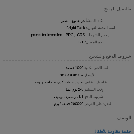
تفاصيل المنتج
مكان المنشأ:
غوانغدونغ، الصين
اسم العلامة التجارية:
Bright Pack
إصدار الشهادات:
patent for invention、BRC、GRS
رقم الموديل:
B01
شروط الدفع والشحن
الحد الأدنى لكمية:
1000 قطعة
الأسعار:
￥0.08-0.4/pcs
تفاصيل التغليف:
تصدير عبوات كرتونية خاصة ولوحة
وقت التسليم:
2-8 يوم عمل
شروط الدفع:
T/T، ويسترن يونيون
القدرة على العرض:
200000 قطعة / يوم
الوصف
حقيبة مقاومة للأطفال