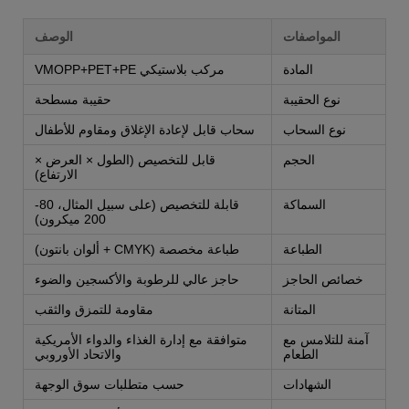
المواصفات
الوصف
المادة
مركب بلاستيكي VMOPP+PET+PE
نوع الحقيبة
حقيبة مسطحة
نوع السحاب
سحاب قابل لإعادة الإغلاق ومقاوم للأطفال
الحجم
قابل للتخصيص (الطول × العرض ×
الارتفاع)
السماكة
قابلة للتخصيص (على سبيل المثال، 80-
200 ميكرون)
الطباعة
طباعة مخصصة (CMYK + ألوان بانتون)
خصائص الحاجز
حاجز عالي للرطوبة والأكسجين والضوء
المتانة
مقاومة للتمزق والثقب
آمنة للتلامس مع
متوافقة مع إدارة الغذاء والدواء الأمريكية
الطعام
والاتحاد الأوروبي
الشهادات
حسب متطلبات سوق الوجهة