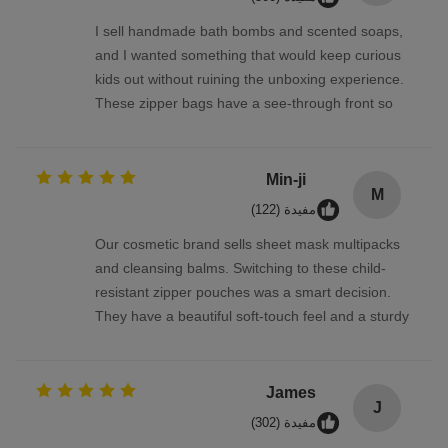
I sell handmade bath bombs and scented soaps,
and I wanted something that would keep curious
kids out without ruining the unboxing experience.
These zipper bags have a see-through front so
the product is visible, but the lock is so cleverly
designed. Parents tell me they feel much safer
having these at home. The bags are also
Min-ji
M
recyclable where we are — bonus points!
مفيدة (122)
Our cosmetic brand sells sheet mask multipacks
and cleansing balms. Switching to these child-
resistant zipper pouches was a smart decision.
They have a beautiful soft-touch feel and a sturdy
double-track zipper that snaps shut firmly. The
automatic roll film works beautifully on our packing
line, and the delivery was prompt. 강력 추천합니
James
J
다!
مفيدة (302)