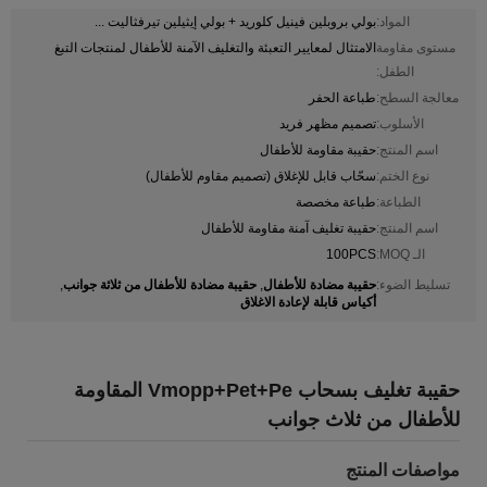
المواد:
بولي بروبلين فينيل كلوريد + بولي إيثيلين تيرفثاليت ...
مستوى مقاومة
الامتثال لمعايير التعبئة والتغليف الآمنة للأطفال لمنتجات التبغ
الطفل:
معالجة السطح:
طباعة الحفر
الأسلوب:
تصميم مظهر فريد
اسم المنتج:
حقيبة مقاومة للأطفال
نوع الختم:
سحّاب قابل للإغلاق (تصميم مقاوم للأطفال)
الطباعة:
طباعة مخصصة
اسم المنتج:
حقيبة تغليف آمنة مقاومة للأطفال
الـ MOQ:
100PCS
حقيبة مضادة للأطفال
حقيبة مضادة للأطفال من ثلاثة جوانب
تسليط الضوء:
,
,
أكياس قابلة لإعادة الاغلاق
حقيبة تغليف بسحاب Vmopp+Pet+Pe المقاومة
للأطفال من ثلاث جوانب
مواصفات المنتج