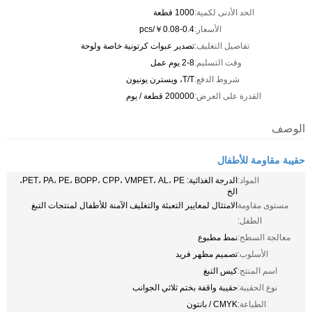
الحد الأدنى لكمية:
1000 قطعة
الأسعار:
￥0.08-0.4/pcs
تفاصيل التغليف:
تصدير عبوات كرتونية خاصة ولوحة
وقت التسليم:
2-8 يوم عمل
شروط الدفع:
T/T، ويسترن يونيون
القدرة على العرض:
200000 قطعة / يوم
الوصف
حقيبة مقاومة للأطفال
المواد:
الدرجة الغذائية: PET، PA، PE، BOPP، CPP، VMPET، AL، PE،
الخ
مستوى مقاومة
الامتثال لمعايير التعبئة والتغليف الآمنة للأطفال لمنتجات التبغ
الطفل:
معالجة السطح:
نمط مطبوع
الأسلوب:
تصميم مظهر فريد
اسم المنتج:
كيس التبغ
نوع الحقيبة:
حقيبة واقفة بختم ثلاثي الجوانب
الطباعة:
CMYK / بانتون