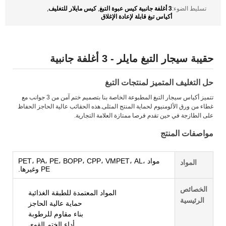
3 أغلفة جانبية كيس عبوة التبغ
كيس مايلار للتغليف
تسليط الضوء:
,
,
أكياس تبغ قابلة لإعادة الإغلاق
حقيبة سيجار التبغ مايلر - 3 أغلفة جانبية
حل التغليف المتميز لمنتجات التبغ
تتميز أكياس سيجار التبغ المطبوعة الخاصة بنا بتصميم ختم آمن من 3 جوانب مع
غطاء من ورق الألومنيوم لحماية المنتج المثلى.هذه الحقائب عالية الحاجز الحفاظ
على الطازجة في حين تقدم فرصا ممتازة العلامة التجارية.
مواصفات المنتج
مواد PET، PA، PE، BOPP، CPP، VMPET، AL،
المواد
PE وغيرها.
الخصائص
المواد المعتمدة للطبقة الغذائية
الرئيسية
حماية عالية الحاجز
بناء مقاوم للرطوبة
أداء الختم القوي