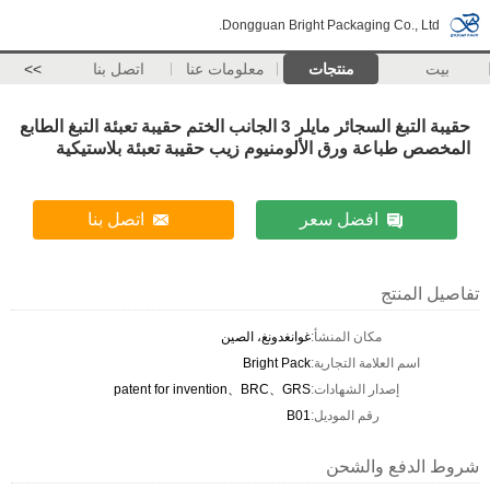
Dongguan Bright Packaging Co., Ltd.
بيت
منتجات
معلومات عنا
اتصل بنا
>>
حقيبة التبغ السجائر مايلر 3 الجانب الختم حقيبة تعبئة التبغ الطابع
المخصص طباعة ورق الألومنيوم زيب حقيبة تعبئة بلاستيكية
افضل سعر
اتصل بنا
تفاصيل المنتج
مكان المنشأ:
غوانغدونغ، الصين
اسم العلامة التجارية:
Bright Pack
إصدار الشهادات:
patent for invention、BRC、GRS
رقم الموديل:
B01
شروط الدفع والشحن