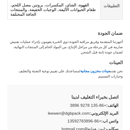
القهوة، الشاي، المكسرات، بروتين مصل اللحم،
التطبيقات
طعام الحيوانات الأليفة، الوجبات الخفيفة، والمنتجات
الجافة المختلفة
ضمان الجودة
أجهزتنا المتقدمة وفريق مراقبة الجودة ذوي الخبرة يقومون بإجراء عمليات تفتيش
صارمة في كل مرحلة من مراحل الإنتاج، من المواد الخام إلى المنتجات النهائية،
لضمان جودة ثابتة قبل الشحن.
العينات
نحن نقدم
عينات مخزون مجانية
لمساعدتك على تقييم نوعية التعبئة والتغليف
وخيارات التصميم.
اتصل بخبراء التغليف لدينا
الهاتف:
+86-135 9278 3896
البريد الإلكتروني:
leewen@dgbpack.com
واتس اب:
+86-13592783896
سكايب:
ليون هوانغ@hotmail.com