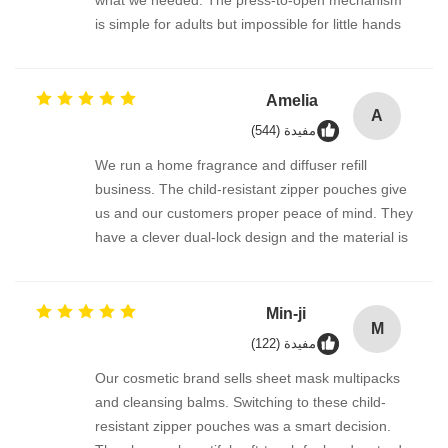
what we needed. The press-to-open mechanism
is simple for adults but impossible for little hands
to figure out. The roll film feeds flawlessly through
our vertical form-fill-seal machine. Very consistent
quality—this supplier is a keeper.
Amelia
A
مفيدة (544)
We run a home fragrance and diffuser refill
business. The child-resistant zipper pouches give
us and our customers proper peace of mind. They
have a clever dual-lock design and the material is
sturdy enough to hold oil bottles without leaking.
We also order the custom-size roll stock, and the
packing process has been brilliant. Highly
Min-ji
M
recommended.
مفيدة (122)
Our cosmetic brand sells sheet mask multipacks
and cleansing balms. Switching to these child-
resistant zipper pouches was a smart decision.