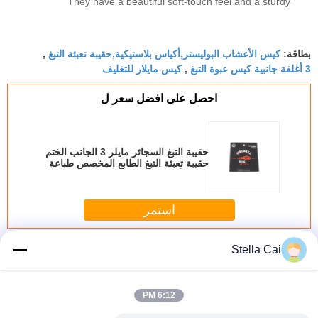
They have a beautiful soft-touch feel and a sturdy
double-track zipper that snaps shut firmly. The
automatic roll film works beautifully on our packing
كيس الأعشاب البوليستر,أكياس بلاستيكية,حقيبة تعبئة التبغ
line, and the delivery was prompt. 강력 추천합니
بطاقة:
,
3 أغلفة جانبية كيس عبوة التبغ
كيس مايلار للتغليف
,
다!
احصل على افضل سعر ل
حقيبة التبغ السجائر مايلر 3 الجانب الختم
حقيبة تعبئة التبغ الطابع المخصص طباعة
ورق الألومنيوم زيب حقيبة تعبئة
بلاستيكية
استمر
حقيبة مقاومة للأطفال
Stella Cai
أكثر
6:12 PM