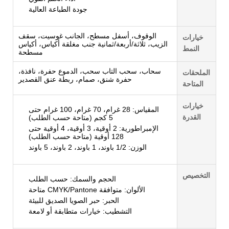
جودة الطباعة العالية
الوقوف، أسفل مسطح، الجانب غوسيت، سقف
خيارات
الزيب، ثلاثة/أربعة/ثمانية جنب مغلقة أكياس، أكياس
النمط
مسطحة
سحاب، سحب التاب سحب، الدموع حفرة، نافذة،
الملحقات
حفرة شنق، صمام، ربطة عنق القصدير
المتاحة
خيارات
المقياس: 28 غرام، 70 غرام، 100 غرام حتى
القدرة
5 كجم (متاحة حسب الطلب)
الإمبراطورية: 2 أوقية، 3 أوقية، 4 أوقية حتى
128 أوقية (متاحة حسب الطلب)
الوزن: 1/2 باوند، 1 باوند، 2 باوند، 5 باوند
التخصيص
الحجم والسمك: حسب الطلب
الألوان: متوافقة CMYK/Pantone متاحة
الحبر: حبر الصويا الصديق للبيئة
التشطيب: خيارات متطابقة أو لامعة