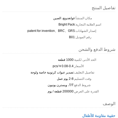
تفاصيل المنتج
مكان المنشأ:
غوانغدونغ، الصين
اسم العلامة التجارية:
Bright Pack
إصدار الشهادات:
patent for invention、BRC、GRS
رقم الموديل:
B01
شروط الدفع والشحن
الحد الأدنى لكمية:
1000 قطعة
الأسعار:
￥0.08-0.4/pcs
تفاصيل التغليف:
تصدير عبوات كرتونية خاصة ولوحة
وقت التسليم:
2-8 يوم عمل
شروط الدفع:
T/T، ويسترن يونيون
القدرة على العرض:
200000 قطعة / يوم
الوصف
حقيبة مقاومة للأطفال