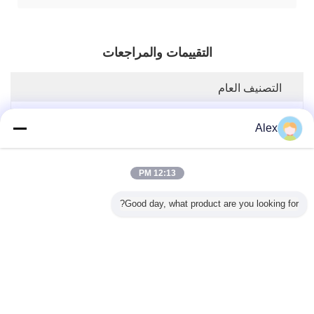
التقييمات والمراجعات
التصنيف العام
Alex
5.0
بناءً على 50 تقييمًا لهذا المورد
12:13 PM
Good day, what product are you looking for?
اكتب مراجعة
لقطة تقييم
فيما يلي توزيع جميع التصنيفات
5 النجوم
100%