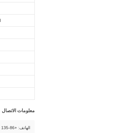
ا
معلومات الاتصال
الهاتف: +86-135 9278 3896