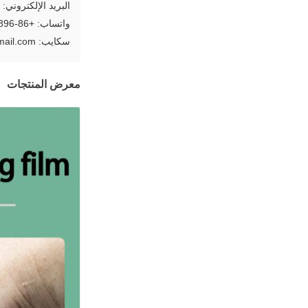
البريد الإلكتروني: leewen@dgbpack.com
واتساب: +86-13592783896
سكايب: leewenhuang@hotmail.com
معرض المنتجات