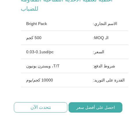
للضباب
الاسم التجاري:
Bright Pack
الـ MOQ:
500 كجم
السعر:
0.03-0.1usd/pc
شروط الدفع:
T/T، ويسترن يونيون
القدرة على التوريد:
10000 كجم/يوم
نتحدث الآن
احصل على أفضل سعر