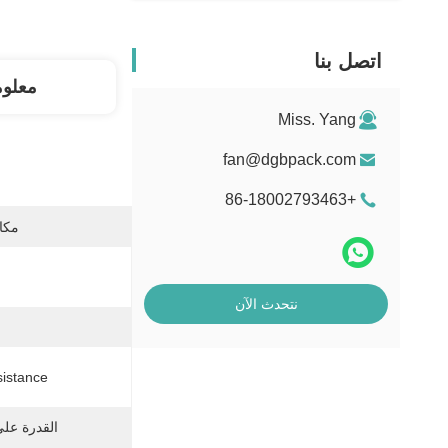
اتصل بنا
معلو
Miss. Yang
fan@dgbpack.com
+86-18002793463
مكان
نتحدث الآن
istance:
القدرة عل