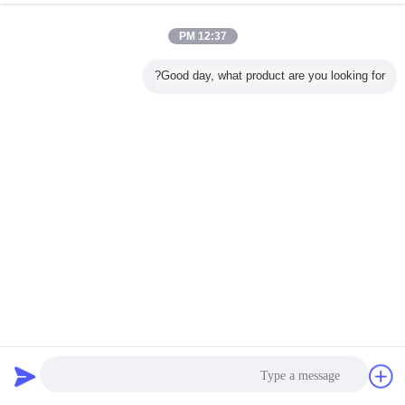
12:37 PM
Good day, what product are you looking for?
فيلم ورق طباعة مخصص للغباء والتوابل التعبئة والتغليف مع
تصميم سريع فتح قابلة لإعادة التدوير
لفة فيلم التعبئة والتغليف
2026-07-01