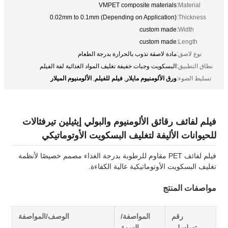
VMPET composite materials
Material:
0.02mm to 0.1mm (Depending on Application)
Thickness:
custom made
Width:
custom made
Length:
نوع لاصق:
مادة لاصقة تذوب بالحرارة بدرجة الطعام
نطاق التطبيق:
البسكويت وجبات خفيفة تغليف المواد الغذائية لفة الفيلم
ورق الألومنيوم مايلار
فيلم للفيلم
الألومنيوم الميلار
تسليط الضوء:
,
,
فيلم لفائف رقائق الألومنيوم والبولي إيثيلين تيرفثالات
للحيوانات الأليفة لتغليف البسكويت الأوتوماتيكي
فيلم لفائف PET مقاوم للرطوبة بدرجة الغذاء مصمم خصيصًا لأنظمة
تغليف البسكويت الأوتوماتيكية عالية الكفاءة.
مواصفات المنتج
رقم
المواصفة/
الوصف/المواصفة
تسلسلي
السمة