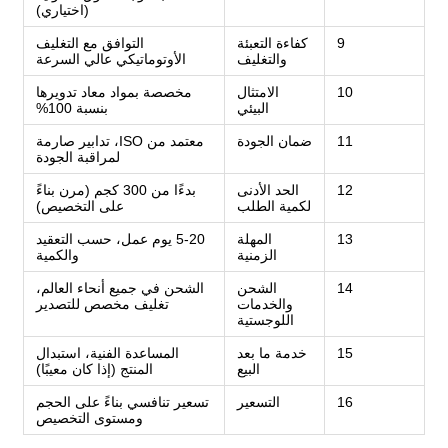
(اختياري)
9
كفاءة التعبئة
التوافق مع التغليف
والتغليف
الأوتوماتيكي عالي السرعة
10
الامتثال
مخصصة بمواد معاد تدويرها
البيئي
بنسبة 100%
11
ضمان الجودة
معتمد من ISO، تدابير صارمة
لمراقبة الجودة
12
الحد الأدنى
بدءًا من 300 كجم (مرن بناءً
لكمية الطلب
على التخصيص)
13
المهلة
5-20 يوم عمل، حسب التعقيد
الزمنية
والكمية
14
الشحن
الشحن في جميع أنحاء العالم،
والخدمات
تغليف مخصص للتصدير
اللوجستية
15
خدمة ما بعد
المساعدة الفنية، استبدال
البيع
المنتج (إذا كان معيبًا)
16
التسعير
تسعير تنافسي بناءً على الحجم
ومستوى التخصيص