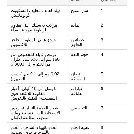
1
اسم المنتج
فيلم لفائف لتغليف البسكويت
الأوتوماتيكي
2
المادة
مركب بلاستيك PET مقاوم
للرطوبة بدرجة الغذاء
3
خصائص
حاجز عالي للرطوبة، حاجز
الحاجز
للأكسجين
4
حجم اللفة
عروض قابلة للتخصيص من
150 مم إلى 600 مم، أطوال
من 200 م إلى 3000 م
5
نطاق
0.02 مم إلى 0.1 مم (حسب
السماكة
التطبيق)
6
خيارات
ما يصل إلى 10 ألوان، أحبار
الطباعة
مقاومة للأشعة فوق
البنفسجية، النقش/التغويش
7
التخصيص
شعار العلامة التجارية، رموز
الاستجابة السريعة، معلومات
التغذية، مطابقة الألوان
8
تقنية الختم
الختم بالهواء الساخن، الختم
بالموجات فوق الصوتية