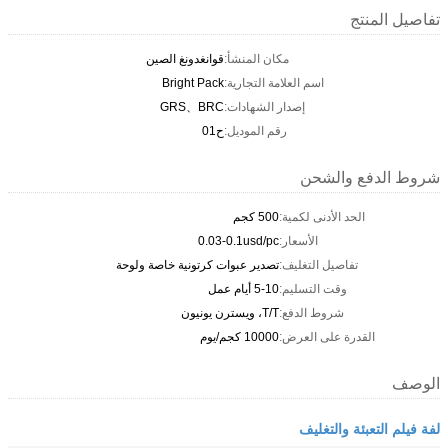
تفاصيل المنتج
مكان المنشأ:
قوانغدونغ الصين
اسم العلامة التجارية:
Bright Pack
إصدار الشهادات:
GRS、BRC
رقم الموديل:
ح01
شروط الدفع والشحن
الحد الأدنى لكمية:
500 كجم
الأسعار:
0.03-0.1usd/pc
تفاصيل التغليف:
تصدير عبوات كرتونية خاصة ولوحة
وقت التسليم:
5-10 أيام عمل
شروط الدفع:
T/T، ويسترن يونيون
القدرة على العرض:
10000 كجم/يوم
الوصف
لفة فيلم التعبئة والتغليف