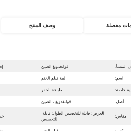
مات مفصلة
وصف المنتج
 المنشأ:
قوانغدونغ الصين
إص
اسم:
لفة فيلم الختم
ية خاصة:
طباعة الحفر
أصل:
قوانغدونغ ، الصين
العرض: قابلة للتخصيص الطول: قابلة 
مقاس:
خد
للتخصيص
يكتب:
فيلم الختم
تف