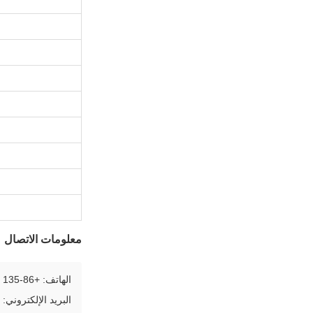
معلومات الاتصال
الهاتف: +86-135 9278 3896
البريد الإلكتروني: leewen@dgbpack.com