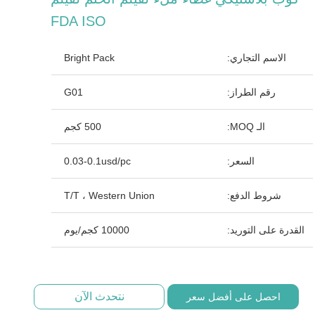
FDA ISO
الاسم التجاري:
Bright Pack
رقم الطراز:
G01
الـ MOQ:
500 كجم
السعر:
0.03-0.1usd/pc
شروط الدفع:
T/T ، Western Union
القدرة على التوريد:
10000 كجم/يوم
نتحدث الآن
احصل على أفضل سعر