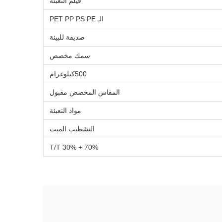
فيلم التعبئة
الـ PET PP PS PE
صديقة للبيئة
سمك مخصص
500كيلوغرام
المقاس المخصص مقبول
مواد التعبئة
التشطيب الميت
T/T 30% + 70%