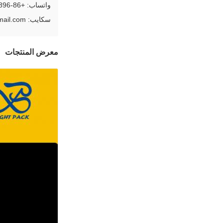
واتساب: +86-13592783896
سكايب: leewenhuang@hotmail.com
معرض المنتجات