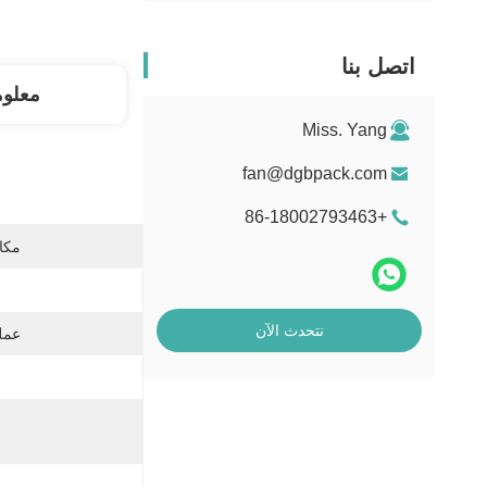
اتصل بنا
معلو
Miss. Yang
fan@dgbpack.com
+86-18002793463
مكان
نتحدث الآن
عمل