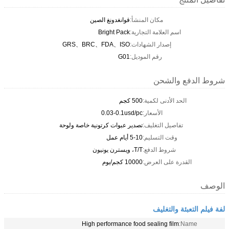
مكان المنشأ:
قوانغدونغ الصين
اسم العلامة التجارية:
Bright Pack
إصدار الشهادات:
GRS、BRC、FDA、ISO
رقم الموديل:
G01
شروط الدفع والشحن
الحد الأدنى لكمية:
500 كجم
الأسعار:
0.03-0.1usd/pc
تفاصيل التغليف:
تصدير عبوات كرتونية خاصة ولوحة
وقت التسليم:
5-10 أيام عمل
شروط الدفع:
T/T، ويسترن يونيون
القدرة على العرض:
10000 كجم/يوم
الوصف
لفة فيلم التعبئة والتغليف
High performance food sealing film
Name: