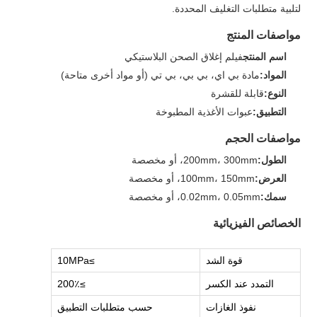
لتلبية متطلبات التغليف المحددة.
مواصفات المنتج
اسم المنتج
فيلم إغلاق الصحن البلاستيكي
المواد:
مادة بي اي، بي بي، بي تي (أو مواد أخرى متاحة)
النوع:
قابلة للقشرة
التطبيق:
عبوات الأغذية المطبوخة
مواصفات الحجم
الطول:
200mm، 300mm، أو مخصصة
العرض:
100mm، 150mm، أو مخصصة
سمك:
0.02mm، 0.05mm، أو مخصصة
الخصائص الفيزيائية
قوة الشد
≥10MPa
التمدد عند الكسر
≥200٪
نفوذ الغازات
حسب متطلبات التطبيق