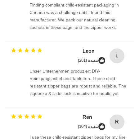
Finding compliant child-resistant packaging in
Canada was a challenge until I found this
manufacturer. We pack our natural cleaning
sachets in these bags, and the zipper works
perfectly every time. The transparent window
option on the roll film lets the product show
beautifully. Fast shipping, excellent print quality,
Leon
L
and fantastic support from the team.
مفيدة (261)
Unser Unternehmen produziert DIY-
Reinigungsmittel und Tabletten. These child-
resistant zipper bags are robust and reliable. The
‘squeeze & slide’ lock is intuitive for adults yet
genuinely child-proof. The roll stock runs
millimetergenau on our machine, no jamming at
all. Great quality, and the eco-friendlier film option
Ren
R
is a big plus.
مفيدة (104)
I use these child-resistant zipper bags for my line