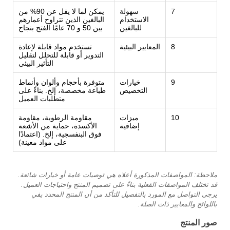
7
سهولة
يمكن لما لا يقل عن 90% من
الاستخدام
البالغين الذين تتراوح أعمارهم
للبالغين
بين 50 و 70 عامًا الفتح بنجاح
8
المعايير البيئية
تستخدم مواد قابلة لإعادة
التدوير أو قابلة للتحلل لتقليل
التأثير البيئي
9
خيارات
متوفرة بأحجام وألوان وأنماط
التخصيص
طباعة مخصصة، إلخ. بناءً على
متطلبات العميل
10
ميزات
مقاومة الرطوبة، مقاومة
إضافية
الأكسدة، حماية من الأشعة
فوق البنفسجية، إلخ. (اعتمادًا
على مواد معينة)
ملاحظة: المواصفات المذكورة أعلاه هي توصيات عامة أو خيارات شائعة.
قد تختلف المواصفات الفعلية بناءً على تصميم المنتج واحتياجات العميل.
يرجى التواصل مع المورد بالتفصيل للتأكد من أن المنتج المحدد يفي
باللوائح والمعايير ذات الصلة.
صور المنتج