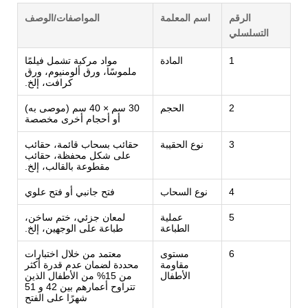
الرقم
اسم المعلمة
المواصفات/الوصف
التسلسلي
1
المادة
مواد مركبة تشمل فيلمًا
ملموسًا، ورق ألومنيوم، ورق
كرافت، إلخ.
2
الحجم
30 سم × 40 سم (موصى به)
أو أحجام أخرى مخصصة
3
نوع الحقيبة
حقائب بسحاب قائمة، حقائب
على شكل محفظة، حقائب
مقطوعة بالقالب، إلخ.
4
نوع السحاب
فتح جانبي أو فتح علوي
5
عملية
لمعان جزئي، ختم ساخن،
الطباعة
طباعة على الوجهين، إلخ.
6
مستوى
معتمد من خلال اختبارات
مقاومة
محددة لضمان عدم قدرة أكثر
الأطفال
من 15% من الأطفال الذين
تتراوح أعمارهم بين 42 و 51
شهرًا على الفتح