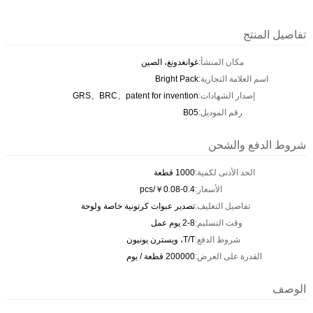
تفاصيل المنتج
مكان المنشأ:
غوانغدونغ، الصين
اسم العلامة التجارية:
Bright Pack
إصدار الشهادات:
GRS、BRC、patent for invention
رقم الموديل:
B05
شروط الدفع والشحن
الحد الأدنى لكمية:
1000 قطعة
الأسعار:
￥0.08-0.4/pcs
تفاصيل التغليف:
تصدير عبوات كرتونية خاصة ولوحة
وقت التسليم:
2-8 يوم عمل
شروط الدفع:
T/T، ويسترن يونيون
القدرة على العرض:
200000 قطعة / يوم
الوصف