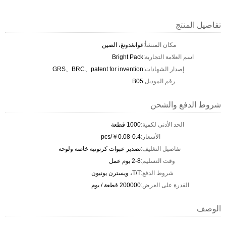
تفاصيل المنتج
مكان المنشأ:
غوانغدونغ، الصين
اسم العلامة التجارية:
Bright Pack
إصدار الشهادات:
GRS、BRC、patent for invention
رقم الموديل:
B05
شروط الدفع والشحن
الحد الأدنى لكمية:
1000 قطعة
الأسعار:
￥0.08-0.4/pcs
تفاصيل التغليف:
تصدير عبوات كرتونية خاصة ولوحة
وقت التسليم:
2-8 يوم عمل
شروط الدفع:
T/T، ويسترن يونيون
القدرة على العرض:
200000 قطعة / يوم
الوصف