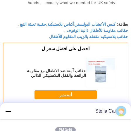
hands — exactly what we needed for UK safety
standards. We’ve tested them repeatedly and
they consistently pass our child-resistant protocol.
كيس الأعشاب البوليستر,أكياس بلاستيكية,حقيبة تعبئة التبغ
The matte finish also takes our logo print
بطاقة:
,
حقائب مقاومة للأطفال ذاتية الوقوف
,
beautifully. Absolute lifesaver!
حقائب بلاستيكية مقفلة بالزيب المقاوم للأطفال
احصل على افضل سعر ل
حقائب آمنة ضد الاطفال مع مقاومة
الرائحة والقفل البلاستيكي الذاتي
استمر
حقيبة مقاومة للأطفال
أكثر
Stella Cai
3:49 PM