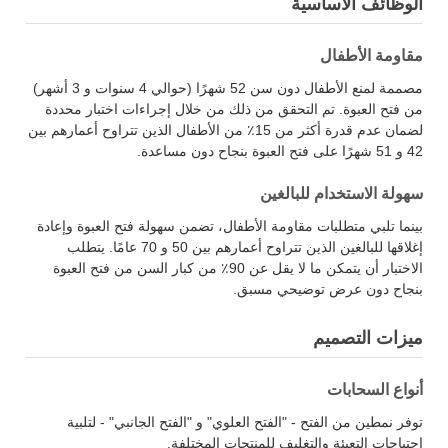
الوظائف الأساسية
مقاومة الأطفال
مصممة لمنع الأطفال دون سن 52 شهرًا (حوالي 4 سنوات و 3 أشهر)
من فتح العبوة. تم التحقق من ذلك من خلال إجراءات اختبار محددة
لضمان عدم قدرة أكثر من 15٪ من الأطفال الذين تتراوح أعمارهم بين
42 و 51 شهرًا على فتح العبوة بنجاح دون مساعدة.
سهولة الاستخدام للبالغين
بينما تلبي متطلبات مقاومة الأطفال، تضمن سهولة فتح العبوة وإعادة
إغلاقها للبالغين الذين تتراوح أعمارهم بين 50 و 70 عامًا. يتطلب
الاختبار أن يتمكن ما لا يقل عن 90٪ من كبار السن من فتح العبوة
بنجاح دون عرض توضيحي مسبق.
ميزات التصميم
أنواع السحابات
توفر نمطين من الفتح - "الفتح العلوي" و "الفتح الجانبي" - لتلبية
احتياجات التعبئة والتغليف للمنتجات المختلفة.