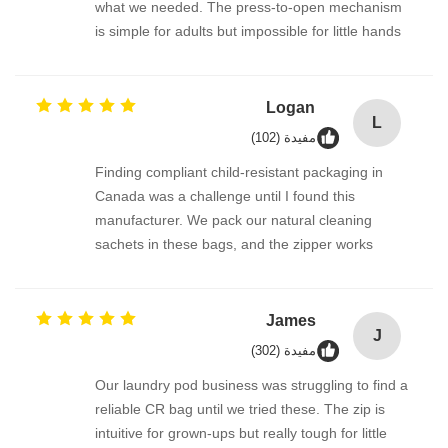
what we needed. The press-to-open mechanism
is simple for adults but impossible for little hands
to figure out. The roll film feeds flawlessly through
our vertical form-fill-seal machine. Very consistent
quality—this supplier is a keeper.
Logan
L
مفيدة (102)
Finding compliant child-resistant packaging in
Canada was a challenge until I found this
manufacturer. We pack our natural cleaning
sachets in these bags, and the zipper works
perfectly every time. The transparent window
option on the roll film lets the product show
beautifully. Fast shipping, excellent print quality,
James
J
and fantastic support from the team.
مفيدة (302)
Our laundry pod business was struggling to find a
reliable CR bag until we tried these. The zip is
intuitive for grown-ups but really tough for little