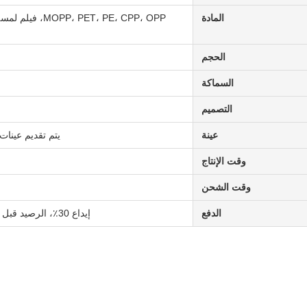
المادة
T، PE، CPP، OPP
الحجم
السماكة
التصميم
عينة
يتم تقديم عينا
وقت الإنتاج
وقت الشحن
الدفع
إيداع 30٪، الرصيد قبل الشحن؛ EXW؛ FOB؛ CNF؛ CIF؛ نسخة من T/T، L/C مقبولة