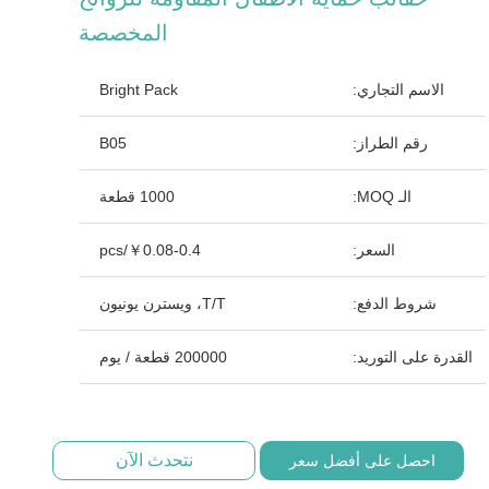
المخصصة
الاسم التجاري:
Bright Pack
رقم الطراز:
B05
الـ MOQ:
1000 قطعة
السعر:
￥0.08-0.4/pcs
شروط الدفع:
T/T، ويسترن يونيون
القدرة على التوريد:
200000 قطعة / يوم
نتحدث الآن
احصل على أفضل سعر