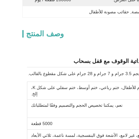
صصة
, 
حقائب مصونة للأطفال
وصف المنتج
 ذاتية الوقوف مع قفل بسحاب
قالب.
قاع مسطح، قائم، مجمعة جانبية، سحاب مقاوم للأطفال، ختم رباعي، ختم أوسط، ختم سفلي على شكل K،
إلخ.
نعم، يمكننا تخصيص الحجم والتصميم وفقًا لمتطلباتك
5000 قطعة
، غير لامع، الأشعة فوق البنفسجية، لمسة ناعمة، ثلاثي الأبعاد