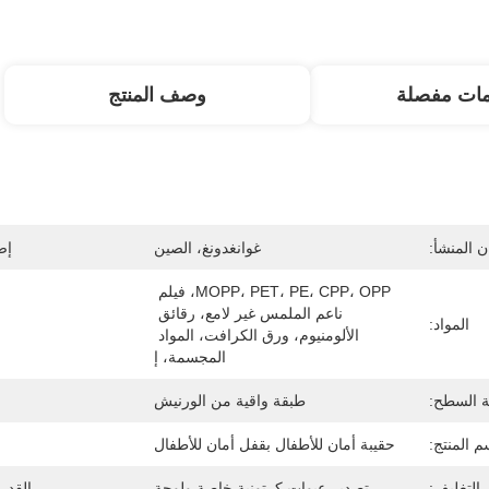
مات مفصلة
وصف المنتج
 المنشأ:
غوانغدونغ، الصين
إص
MOPP، PET، PE، CPP، OPP، فيلم 
ناعم الملمس غير لامع، رقائق 
المواد:
الألومنيوم، ورق الكرافت، المواد 
المجسمة، إ
ة السطح:
طبقة واقية من الورنيش
م المنتج:
حقيبة أمان للأطفال بقفل أمان للأطفال
التغليف:
تصدير عبوات كرتونية خاصة ولوحة
القدر