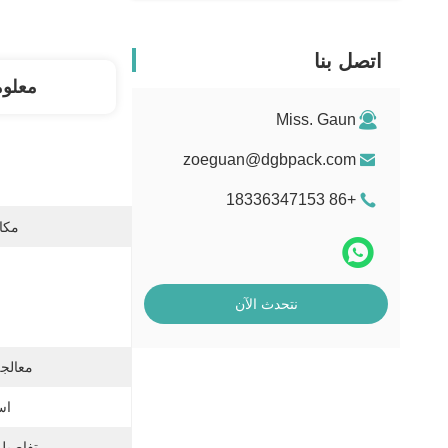
اتصل بنا
معلو
Miss. Gaun
zoeguan@dgbpack.com
+86 18336347153
مكان
نتحدث الآن
معالج
اس
تفاصيل 