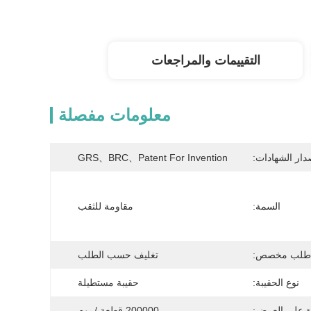
التقييمات والمراجعات
معلومات مفصلة
دار الشهادات:
GRS、BRC、patent For Invention
السمة:
مقاومة للثقب
طلب مخصص:
تغليف حسب الطلب
نوع الحقيبة:
حقيبة مستطيلة
ة على العرض:
200000 قطعة / يوم