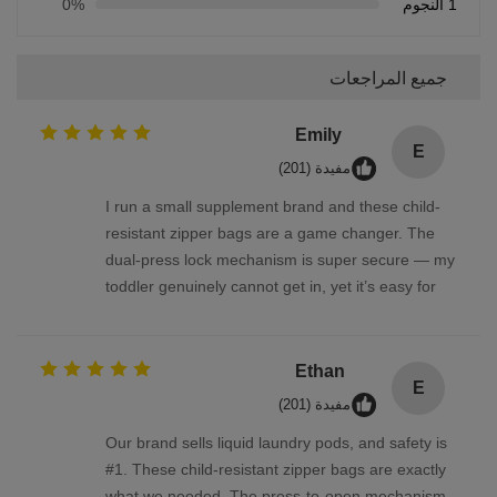
1 النجوم
0%
جميع المراجعات
Emily
E
مفيدة (201)
I run a small supplement brand and these child-
resistant zipper bags are a game changer. The
dual-press lock mechanism is super secure — my
toddler genuinely cannot get in, yet it’s easy for
adults. We use them for melatonin gummies and
vitamin D pouches. The material is thick and
odorless, and the bag reseals perfectly. FDA-
Ethan
E
compliant feel, great quality!
مفيدة (201)
Our brand sells liquid laundry pods, and safety is
#1. These child-resistant zipper bags are exactly
what we needed. The press-to-open mechanism