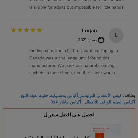
is simple for adults but impossible for little hands
to figure out. The roll film feeds flawlessly through
our vertical form-fill-seal machine. Very consistent
quality—this supplier is a keeper.
Logan
L
مفيدة (102)
Finding compliant child-resistant packaging in
Canada was a challenge until I found this
manufacturer. We pack our natural cleaning
sachets in these bags, and the zipper works
perfectly every time. The transparent window
option on the roll film lets the product show
كيس الأعشاب البوليستر,أكياس بلاستيكية,حقيبة تعبئة التبغ
beautifully. Fast shipping, excellent print quality,
بطاقة:
,
أكياس الفيلم الواقي للأطفال
أكياس مايلار 3x4
,
and fantastic support from the team.
احصل على افضل سعر ل
أكياس فيلم حماية الأطفال البلاستيكية