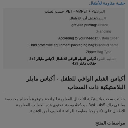
حقيبة مقاومة للأطفال
المواد:
PET + VMPET + PE، حسب الطلب
السمة:
تغليف آمن للأطفال
gravure printing
Surface
Handling:
According to your needs
Custom Order:
Child protective equipment packaging bags
Product name:
Zipper
Bag Type:
أكياس الفيلم الواقي للأطفال
أكياس مايلار 3x4
تسليط الضوء:
,
,
حقائب مايلر 4x5
أكياس الفيلم الواقي للطفل - أكياس مايلر
البلاستيكية ذات السحاب
حقائب سحب بلاستيكية للأطفال المقاومة للرائحة متوفرة بأحجام مخصصة
بما في ذلك 3x4 ، 4x5 ، و 4x6 بوصة. تحتوي هذه الحقائب المقاومة
للأطفال على تكنولوجيا مقاومة للرائحة لتغليف آمن للأغذية.
مواصفات المنتج