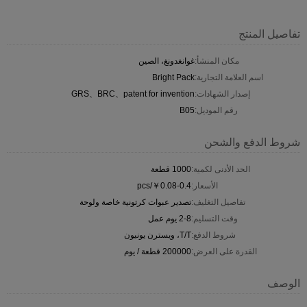
تفاصيل المنتج
مكان المنشأ:
غوانغدونغ، الصين
اسم العلامة التجارية:
Bright Pack
إصدار الشهادات:
GRS、BRC、patent for invention
رقم الموديل:
B05
شروط الدفع والشحن
الحد الأدنى لكمية:
1000 قطعة
الأسعار:
￥0.08-0.4/pcs
تفاصيل التغليف:
تصدير عبوات كرتونية خاصة ولوحة
وقت التسليم:
2-8 يوم عمل
شروط الدفع:
T/T، ويسترن يونيون
القدرة على العرض:
200000 قطعة / يوم
الوصف