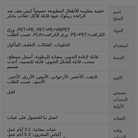
حقيبة مقاومة للأطفال المطبوعة خصيصاً كيس يقف ضد
اسم
الرائحة زيبلوك عبوة قابلة للأكل حقائب مايلر
المنتج
PET+PE، PET+PE+VMPET، ورق
المواد
الكرافت+PE+PET، ورق الكرافت+PLA، حسب الطلب
الحلويات، العلكات، التغليف المأكول
استخدام
قابلة لإعادة التدوير، مضادة للرطوبة، أسفل مسطح،
السمة
سحب، قابلة للتحلل الحيوي، قابلة للتسميد، أحدث
تصميم
الذهب، الأخضر، الأرجواني، الأبيض، الأزرق، الأحمر،
اللون
الأسود، حسب الطلب
اقبل
مصنعي
المعدات
الأولية
اتصل بنا للحصول على عينات
العينات
عينات مجانية: 1-3 أيام عمل
وقت
أكياس المخزون: 3-5 أيام عمل
التسليم