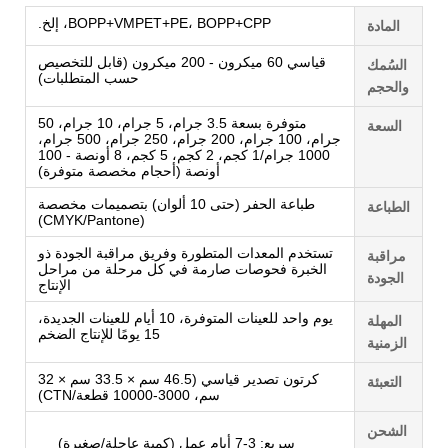
BOPP+VMPET+PE، BOPP+CPP، إلخ.
المادة
قياسي 60 ميكرون - 200 ميكرون (قابل للتخصيص
السُمك
حسب المتطلبات)
والحجم
متوفرة بسعة 3.5 جرام، 5 جرام، 10 جرام، 50
السعة
جرام، 100 جرام، 200 جرام، 250 جرام، 500 جرام،
1000 جرام/1 كجم، 2 كجم، 5 كجم، 8 أونصة - 100
أونصة (أحجام مخصصة متوفرة)
طباعة الحفر (حتى 10 ألوان) بتصميمات مخصصة
الطباعة
(CMYK/Pantone)
تستخدم المعدات المتطورة وفريق مراقبة الجودة ذو
مراقبة
الخبرة فحوصات صارمة في كل مرحلة من مراحل
الجودة
الإنتاج
يوم واحد للعينات المتوفرة، 10 أيام للعينات الجديدة،
المهلة
15 يومًا للإنتاج الضخم
الزمنية
كرتون تصدير قياسي (46.5 سم × 33.5 سم × 32
التعبئة
سم، 3000-10000 قطعة/CTN)
الشحن
سريع: 3-7 أيام عمل (كمية عاجلة/صغيرة)