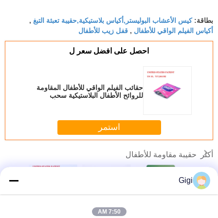
printed registration marks are accurate. ありがと
كيس الأعشاب البوليستر,أكياس بلاستيكية,حقيبة تعبئة التبغ
うございます for the reliable product.
بطاقة:
,
أكياس الفيلم الواقي للأطفال
قفل زيب للأطفال
,
احصل على افضل سعر ل
حقائب الفيلم الواقي للأطفال المقاومة
للروائح الأطفال البلاستيكية سحب
السحاب قفل الحقائب الواقية للأطفال
استمر
حقيبة مقاومة للأطفال
أكثر
Gigi
ة التبغ
1/4 باوند 1 باوند
حقيبة مقاومة
كيس مايلر بسحاب
بيع بالجم
7:50 AM
ات الأليفة
أكياس مائلر
للأطفال حقيبة
مقاوم للأطفال للتبغ
مخصصة ماي