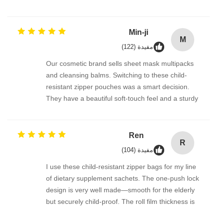
sturdy enough to hold oil bottles without leaking.
We also order the custom-size roll stock, and the
packing process has been brilliant. Highly
Min-ji
M
recommended.
مفيدة (122)
Our cosmetic brand sells sheet mask multipacks
and cleansing balms. Switching to these child-
resistant zipper pouches was a smart decision.
They have a beautiful soft-touch feel and a sturdy
double-track zipper that snaps shut firmly. The
automatic roll film works beautifully on our packing
line, and the delivery was prompt. 강력 추천합니
Ren
R
다!
مفيدة (104)
I use these child-resistant zipper bags for my line
of dietary supplement sachets. The one-push lock
design is very well made—smooth for the elderly
but securely child-proof. The roll film thickness is
just right, no tearing during sealing, and the pre-