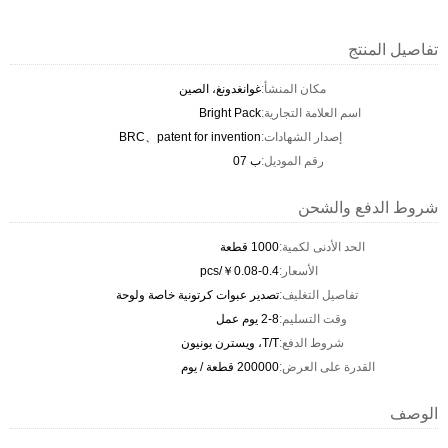
تفاصيل المنتج
مكان المنشأ:
غوانغدونغ، الصين
اسم العلامة التجارية:
Bright Pack
إصدار الشهادات:
BRC、patent for invention
رقم الموديل:
ب 07
شروط الدفع والشحن
الحد الأدنى لكمية:
1000 قطعة
الأسعار:
￥0.08-0.4/pcs
تفاصيل التغليف:
تصدير عبوات كرتونية خاصة ولوحة
وقت التسليم:
2-8 يوم عمل
شروط الدفع:
T/T، ويسترن يونيون
القدرة على العرض:
200000 قطعة / يوم
الوصف