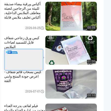
أكياس ورقية بيضاء صديقة
للبيئة من الزجاجين لتعبئة
معاطف الملابس الداخلية،
أكياس تغليف ملابس قابلة
للتحلل
كيس ورق زجاجي
00:38
2026-06-25
كيس ورق زجاجي شفاف
قابل للتسميد لعباءات
الملابس
كيس ورق زجاجي
2026-03-23
01:00
كيس بسحاب قائم شفاف -
اعرض جودة المنتج وابني
الثقة
كيس تغليف المواد الغذائية
2026-07-01
00:10
فيلم لفائف بدرجة الغذاء
معتمد من إدارة الغذاء والدواء