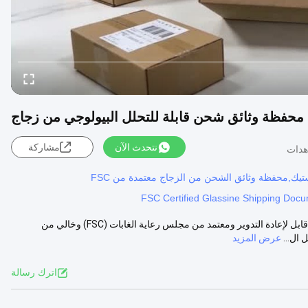
محفظة وثائق شحن قابلة للتحلل البيولوجي من زجاج
نتحدث الآن
مشاركة
ستيك,محفظة وثائق الشحن من الزجاج معتمدة من FSC
FSC Certified Glassine Shipping Docu
محفظة مستندات الشحن القابلة للتحلل من Glassine Eco | مغلف مخصص قابل لإعادة التدوير ومعتمد من مجلس رعاية الغابات (FSC) وخالي من
ال...
عرض المزيد
اترك رسالة