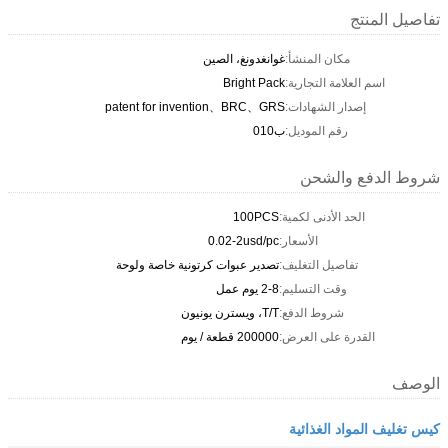
تفاصيل المنتج
مكان المنشأ:
غوانغدونغ، الصين
اسم العلامة التجارية:
Bright Pack
إصدار الشهادات:
patent for invention、BRC、GRS
رقم الموديل:
ب010
شروط الدفع والشحن
الحد الأدنى لكمية:
100PCS
الأسعار:
0.02-2usd/pc
تفاصيل التغليف:
تصدير عبوات كرتونية خاصة ولوحة
وقت التسليم:
2-8 يوم عمل
شروط الدفع:
T/T، ويسترن يونيون
القدرة على العرض:
200000 قطعة / يوم
الوصف
كيس تغليف المواد الغذائية