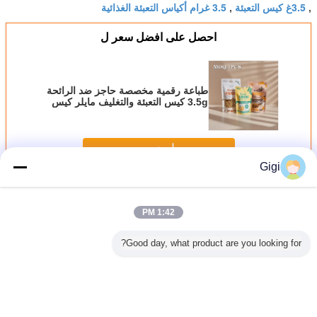
3.5غ كيس التعبئة
3.5 غرام أكياس التعبئة الغذائية
,
,
احصل على افضل سعر ل
طباعة رقمية مخصصة حاجز ضد الرائحة
3.5g كيس التعبئة والتغليف مايلر كيس
التعبئة والتغليف الغذائي البلاستيكي
للفاصوليا تخزين الطعام
استمر
Gigi
كيس تغليف المواد الغذائية
أكثر
1:42 PM
Good day, what product are you looking for?
طبخ بدرجة
كيس طبخ عالي
أكياس الصمامات
حقيبة فراغ النايلون
أكياس
ة عالية من
درجة حرارة للأغذية -
الفراغية المخصصة
الشفافة والحقائب
البلاستي
 الألومنيوم
طريقة جديدة لتأمين
ذات النسيج 100
المعدنية للثلاثي
الطازجة
سم للتغليف اللحمي
الجانب
والعسل