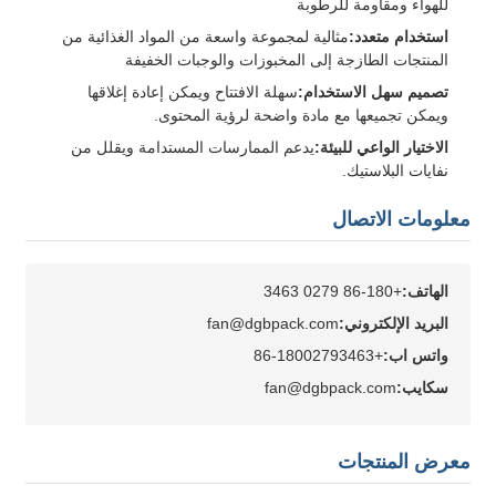
للهواء ومقاومة للرطوبة
استخدام متعدد:
مثالية لمجموعة واسعة من المواد الغذائية من
المنتجات الطازجة إلى المخبوزات والوجبات الخفيفة
تصميم سهل الاستخدام:
سهلة الافتتاح ويمكن إعادة إغلاقها
ويمكن تجميعها مع مادة واضحة لرؤية المحتوى.
الاختيار الواعي للبيئة:
يدعم الممارسات المستدامة ويقلل من
نفايات البلاستيك.
معلومات الاتصال
الهاتف:
+86-180 0279 3463
البريد الإلكتروني:
fan@dgbpack.com
واتس اب:
+86-18002793463
سكايب:
fan@dgbpack.com
اترك رسالة
معرض المنتجات