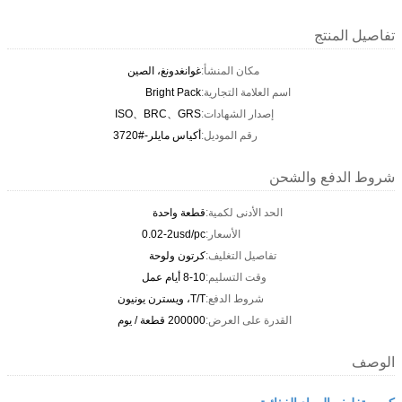
تفاصيل المنتج
مكان المنشأ:
غوانغدونغ، الصين
اسم العلامة التجارية:
Bright Pack
إصدار الشهادات:
ISO、BRC、GRS
رقم الموديل:
أكياس مايلر-#3720
شروط الدفع والشحن
الحد الأدنى لكمية:
قطعة واحدة
الأسعار:
0.02-2usd/pc
تفاصيل التغليف:
كرتون ولوحة
وقت التسليم:
8-10 أيام عمل
شروط الدفع:
T/T، ويسترن يونيون
القدرة على العرض:
200000 قطعة / يوم
الوصف
كيس تغليف المواد الغذائية