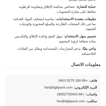
حماية النضارة:
خصائص محكمة الإغلاق ومقاومة للرطوبة
تحافظ على نضارة المحتويات
تطبيقات متعددة الاستخدامات:
مناسبة لمختلف المواد الغذائية
بما في ذلك المنتجات الطازجة والسلع المخبوزة والوجبات
الخفيفة
تصميم سهل الاستخدام:
سهل الفتح وإعادة الإغلاق والتكديس
بمادة شفافة لرؤية المحتوى
واعي بيئيًا:
يدعم الممارسات المستدامة ويقلل من النفايات
البلاستيكية
معلومات الاتصال
هاتف:
+86-180 0279 3463
البريد الإلكتروني:
fan@dgbpack.com
واتساب:
+86-18002793463
سكايب:
fan@dgbpack.com