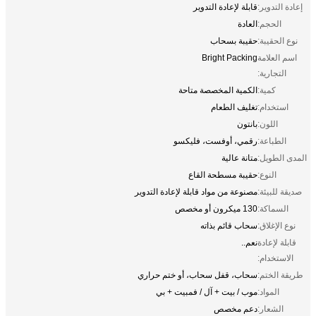
إعادة التدوير:
قابلة لإعادة التدوير
الحجم:
العادة
نوع الحقيبة:
حقيبة بسحاب
اسم العلامة
Bright Packing
التجارية:
كمية:
الكمية المخصصة متاحة
استخدام:
تغليف الطعام
اللون:
بانتون
الطباعة:
رقمي، أوفست، فليكسو
المدى الطويل:
متانة عالية
النوع:
حقيبة مسطحة القاع
صديقة للبيئة:
مصنوعة من مواد قابلة لإعادة التدوير
السماكة:
130 ميكرون أو مخصص
نوع الإغلاق:
سحاب قائم بذاته
قابلة لإعادة
نعم..
الاستخدام:
طريقة الختم:
سحاب، قفل سحاب، أو ختم حراري
المواد:
موب / بيت + آل / فمبيت + بي
الشعار:
دعم مخصص