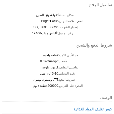
تفاصيل المنتج
مكان المنشأ:
غوانغدونغ، الصين
اسم العلامة التجارية:
Bright Pack
إصدار الشهادات:
ISO、BRC、GRS
رقم الموديل:
أكياس مايلر-#1946
شروط الدفع والشحن
الحد الأدنى لكمية:
قطعة واحدة
الأسعار:
0.02-2usd/pc
تفاصيل التغليف:
كرتون ولوحة
وقت التسليم:
5-10 أيام عمل
شروط الدفع:
T/T، ويسترن يونيون
القدرة على العرض:
200000 قطعة / يوم
الوصف
كيس تغليف المواد الغذائية