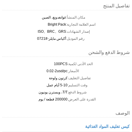
تفاصيل المنتج
مكان المنشأ:
غوانغدونغ، الصين
اسم العلامة التجارية:
Bright Pack
إصدار الشهادات:
ISO、BRC、GRS
رقم الموديل:
أكياس مايلر-#0721
شروط الدفع والشحن
الحد الأدنى لكمية:
100PCS
الأسعار:
0.02-2usd/pc
تفاصيل التغليف:
كرتون ولوحة
وقت التسليم:
5-10 أيام عمل
شروط الدفع:
T/T، ويسترن يونيون
القدرة على العرض:
200000 قطعة / يوم
الوصف
كيس تغليف المواد الغذائية