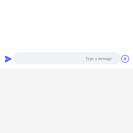
دردشة
طلب اقتباس
Photo
بطاقة:
أكياس بلاستيكية قابلة للتحلل الحيوي,أكياس مايلار مع سحاب,الوقوف
أكياس زيبلوك
Video Call
كيس بلاستيكي مطبوع بالشعار المخصص
كيس البولي إيثيلين للخبز
,
,
Audio Call
احصل على افضل سعر ل