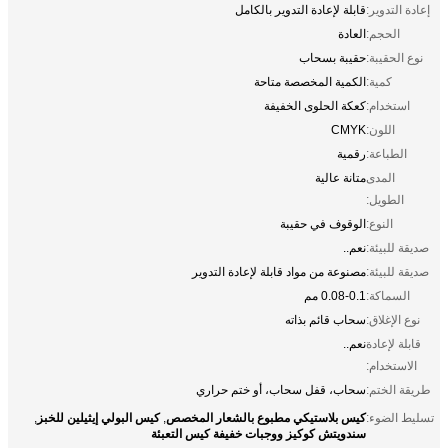
إعادة التدوير:
قابلة لإعادة التدوير بالكامل
الحجم:
العادة
نوع الحقيبة:
حقيبة بسحاب
كمية:
الكمية المخصصة متاحة
استخدام:
كعكة الحلوى الخفيفة
اللون:
CMYK
الطباعة:
رقمية
المدى
متانة عالية
الطويل:
النوع:
الوقوف في حقيبة
صديقة للبيئة:
نعم..
صديقة للبيئة:
مصنوعة من مواد قابلة لإعادة التدوير
السماكة:
0.08-0.1 مم
نوع الإغلاق:
سحاب قائم بذاته
قابلة لإعادة
نعم..
الاستخدام:
طريقة الختم:
سحاب، قفل سحاب، أو ختم حراري
كيس بلاستيكي مطبوع بالشعار المخصص
كيس البولي إيثيلين للخبز
تسليط الضوء:
,
,
سندويتش كوكيز ووجبات خفيفة كيس التعبئة