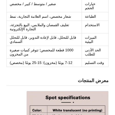
خيارات
صغير / متوسط / كبير / مخصص
الحجم
الطباعة
شعار مخصص، اسم العلامة التجارية، نمط
الاستخدام
تغليف القمصان والملابس، البيع بالتجزئة،
التجارة الإلكترونية
الميزات
قابل للتحلل، قابل لإعادة التدوير، قابل للتحلل
البيئية
السمادي
الحد الأدنى
1000 قطعة للمخصص؛ تتوفر كميات صغيرة
للطلب
من المخزون
وقت التسليم
7-12 يومًا (مخزون)؛ 15-25 يومًا (مخصص)
معرض المنتجات