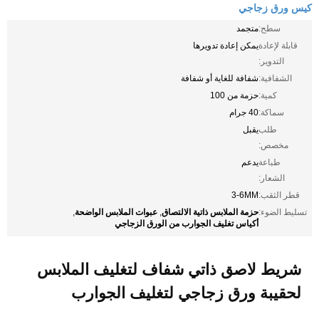
كيس ورق زجاجي
سطح:
متجمد
قابلة لإعادة
يمكن إعادة تدويرها
التدوير:
الشفافية:
شفافة للغاية أو شفافة
كمية:
حزمة من 100
سماكة:
40 جرام
طلب
يقبل
مخصص:
طباعة
يدعم
الشعار:
قطر الثقب:
3-6MM
حزمة الملابس ذاتية الالتصاق
عبوات الملابس الواضحة
تسليط الضوء:
,
,
أكياس تغليف الجوارب من الورق الزجاجي
شريط لاصق ذاتي شفاف لتغليف الملابس
لحقيبة ورق زجاجي لتغليف الجوارب