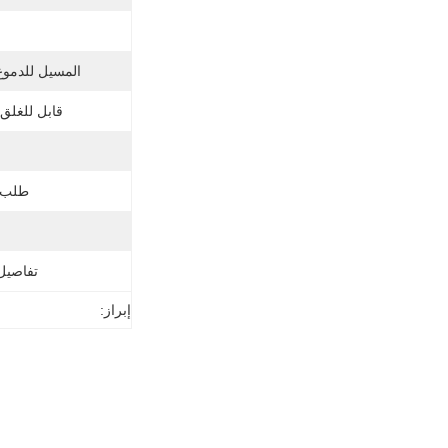
المسيل للدموع
قابل للغلق 
طلب 
تفاصيل 
إبراز: