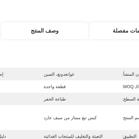
مات مفصلة
وصف المنتج
 المنشأ:
غوانغدونغ، الصين
إص
الـ MOQ:
قطعة واحدة
ة السطح:
طباعة الحفر
م المنتج:
كيس تبغ ممتاز من سيف جارد
التطبيق:
التعبئة والتغليف للمنتجات الغذائية
دليل