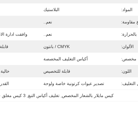
المواد:
البلاستيك
 مقاومة:
نعم..
بالحرارة:
نعم..
وافقت ادارة الاغ
الألوان:
CMYK / بانتون
قابلة 
مخصص:
أكياس التغليف المخصصة
اللون:
قابلة للتخصيص
خالية م
التغليف:
تصدير عبوات كرتونية خاصة ولوحة
القدر
كيس مايلار بالشعار المخصص
, 
تغليف أكياس التبغ
, 
3 كيس مغلق جانبي