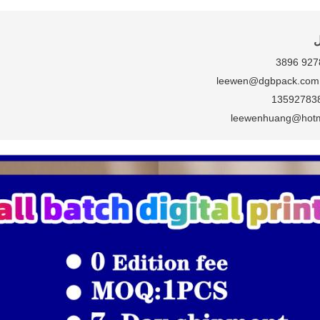
ل
leew