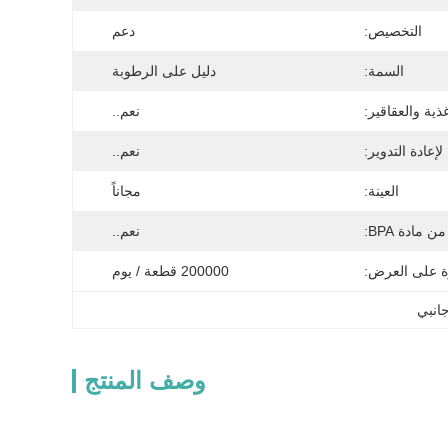
التخصيص:
دعم
السمة:
دليل على الرطوبة
ذية والعقاقير:
نعم..
لإعادة التدوير:
نعم..
العينة:
مجاناً
ن مادة BPA:
نعم..
ة على العرض:
200000 قطعة / يوم
وصف المنتج