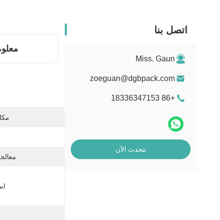
اتصل بنا
معلو
Miss. Gaun
zoeguan@dgbpack.com
+86 18336347153
مكان
نتحدث الآن
معالج
اس