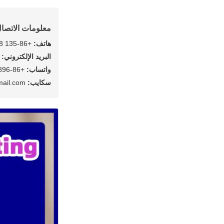
معلومات الاتصا
هاتف:
+86-135 9278 3896
البريد الإلكتروني:
en@dgbpack.com
واتساب:
+86-13592783896
سكايب:
leewenhuang@hotmail.com