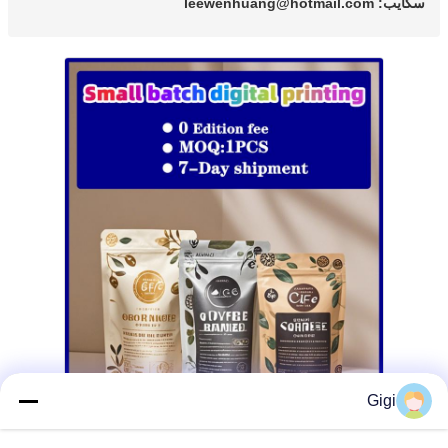
سكايب: leewenhuang@hotmail.com
Gigi