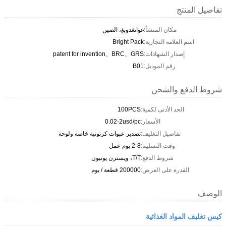
تفاصيل المنتج
مكان المنشأ:
غوانغدونغ، الصين
اسم العلامة التجارية:
Bright Pack
إصدار الشهادات:
patent for invention、BRC、GRS
رقم الموديل:
B01
شروط الدفع والشحن
الحد الأدنى لكمية:
100PCS
الأسعار:
0.02-2usd/pc
تفاصيل التغليف:
تصدير عبوات كرتونية خاصة ولوحة
وقت التسليم:
2-8 يوم عمل
شروط الدفع:
T/T، ويسترن يونيون
القدرة على العرض:
200000 قطعة / يوم
الوصف
كيس تغليف المواد الغذائية