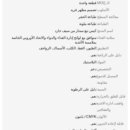
الـ MOQ:
قطعة واحدة
الأسلوب:
تصميم مظهر فريد
معالجة السطح:
طباعة الحفر
الطباعة:
طباعة ملونة
اسم المنتج:
كيس تبغ ممتاز من سيف جارد
سلامة الغذاء:
متوافق مع لوائح إدارة الغذاء والدواء والاتحاد الأوروبي الخاصة
بملامسة الأغذية
التطبيق:
الطيور، القط، الكلب، الأسماك، الزواحف
دليل على الرائحة:
نعم..
المواد:
البلاستيك
التخصيص:
دعم
المسيل للدموع
نعم..
مقاومة:
السمة:
دليل على الرطوبة
قابل للغلق بالحرارة:
نعم..
وافقت ادارة الاغذية
نعم..
والعقاقير:
الألوان:
CMYK / بانتون
قابلة لإعادة التدوير:
نعم..