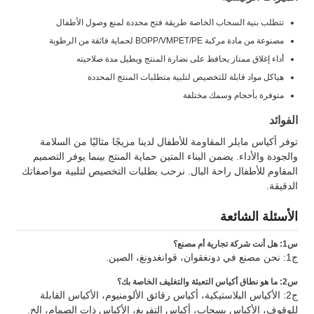
تتطلب بنية السحاب الخاصة طريقة فتح محددة لمنع وصول الأطفال
مصنوعة من مادة مركبة BOPP/VMPET/PE لحماية فائقة من الرطوبة
أداء إغلاق ممتاز يحافظ على نضارة المنتج ويطيل مدة صلاحيته
هياكل مواد قابلة للتخصيص لتلبية متطلبات المنتج المحددة
متوفرة بأحجام وسمك مختلفة
الفوائد
توفر أكياس مايلر المقاومة للأطفال لدينا مزيجًا مثاليًا من السلامة
والجودة والأداء. يضمن البناء المتين حماية المنتج بينما يوفر التصميم
المقاوم للأطفال راحة البال. نرحب بطلبات التخصيص لتلبية مواصفاتك
الدقيقة.
الأسئلة الشائعة
س1: هل أنت شركة تجارية أم مصنع؟
ج1: نحن مصنع في دونغقوان، قوانغدونغ، الصين.
س2: ما هو نطاق أكياس التعبئة والتغليف الخاصة بك؟
ج2: الأكياس البلاستيكية، أكياس رقائق الألومنيوم، الأكياس القابلة
للوقوف، الأكياس بسحاب، أكياس التفريغ، الأكياس ذات الصمام، إلخ.