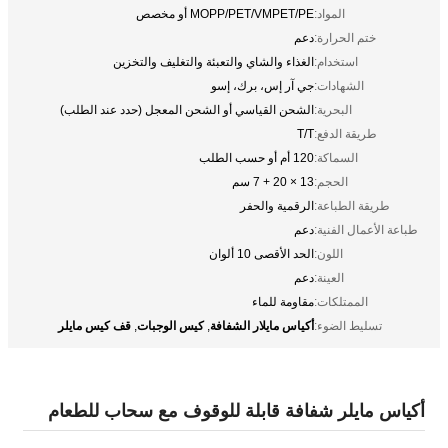
المواد:
MOPP/PET/VMPET/PE أو مخصص
ختم الحرارة:
دعم
استخدام:
الغذاء والشاي والتعبئة والتغليف والتخزين
الشهادات:
جي آر إس، برك، إسو
البحرية:
الشحن القياسي أو الشحن المعجل (حدد عند الطلب)
طريقة الدفع:
T/T
السماكة:
120 أم أو حسب الطلب
الحجم:
13 × 20 + 7 سم
طريقة الطباعة:
الرقمية والحفر
طباعة الأعمال الفنية:
دعم
اللون:
الحد الأقصى 10 ألوان
العينة:
دعم
الممتلكات:
مقاومة للماء
أكياس مايلار الشفافة
كيس الوجبات
قف كيس مايلر
تسليط الضوء:
,
,
أكياس مايلر شفافة قابلة للوقوف مع سحاب للطعام