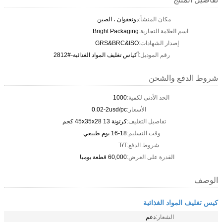
مكان المنشأ:
دونغقوان ، الصين
اسم العلامة التجارية:
Bright Packaging
إصدار الشهادات:
GRS&BRC&ISO
رقم الموديل:
أكياس تغليف المواد الغذائية-#2812
شروط الدفع والشحن
الحد الأدنى لكمية:
1000
الأسعار:
0.02-2usd/pc
تفاصيل التغليف:
كرتونة 45x35x28 13 كجم
وقت التسليم:
16-18 يوم طبيعي
شروط الدفع:
T/T
القدرة على العرض:
60,000 قطعة يوميا
الوصف
كيس تغليف المواد الغذائية
الشعار:
دعم