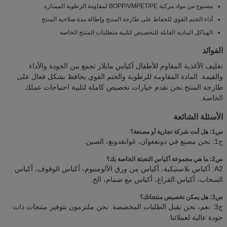
مصنوع من مواد مركبة BOPP/VMPET/PE لمقاومة الرطوبة الممتازة
أداء الختم القوي للحفاظ على طازجة المنتج وإطالة مدة صلاحية المنتج
الهياكل المادية القابلة للتخصيص لتلبية متطلبات المنتج الخاصة
الفوائد
تغليف الأغذية المقاوم للأطفال أكياس مايلار تجمع بين الجودة والأداء
والقيمة. المادة المقاومة للرطوبة والختم القوي يحافظ بشكل فعال على
طازجة المنتج.نحن نقدم خيارات تخصيص كاملة لتلبية احتياجات عملك
الخاصة.
الأسئلة الشائعة
س1: هل أنت شركة تجارية أو مصنعة؟
ج1: نحن مصنع في دونغغوان، غوانغدونغ، الصين.
س2: ما هي مجموعة أكياس التعبئة الخاصة بك؟
A2: أكياس بلاستيكية، أكياس من ورق الألومنيوم، أكياس الوقوف، أكياس
السحاب، أكياس الفراغ، أكياس مع صمام، الخ.
س3: هل يمكن تخصيص منتجاتك؟
ج3: نعم، نحن نقبل الطلبات المخصصة. نحن ملتزمون بتوفير منتجات ذات
جودة عالية لعملائنا.