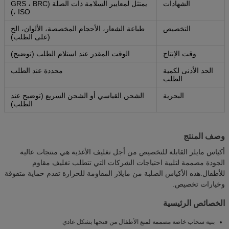
الشهادات
يمتثل لمعايير السلامة ذات الصلة (GRS ، BRC
، ISO)
التخصيص
طباعة الشعار، الأحجام المخصصة، الألوان، الخ
(على الطلب)
وقت الإنتاج
الوقت المقدر عند استلام الطلب (توضيح)
الحد الأدنى لكمية
محددة عند الطلب
الطلب
البحرية
الشحن القياسي أو الشحن السريع (توضيح عند
الطلب)
وصف المنتج
أكياس مايلر القابلة للتخصيص من أجل تغليف الأغذية هي منتجات عالية
الجودة مصممة لتلبية احتياجات الشركات التي تتطلب تغليف مقاوم
للأطفال.هذه الأكياس الصلبة من مايلار المقاومة للحرارة تقدم حماية متفوقة
وخيارات تخصيص.
الخصائص الرئيسية
بنية سحاب خاصة مصممة لمنع الأطفال من فتحها بشكل عادي