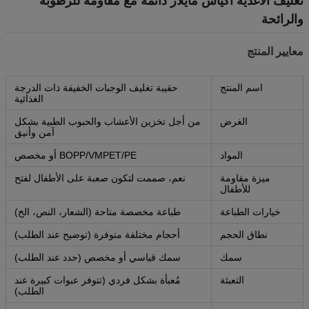
تغليف الأغذية أكياس مايلار دائمة مع مقاومة للرطوبة
والرائحة
معايير المنتج
اسم المنتج
حقيبة تغليف الوجبات الخفيفة ذات الدرجة
الغذائية
الغرض
من أجل تخزين الأعشاب والحبوب الطبية بشكل
آمن وأنيق
المواد
BOPP/VMPET/PE أو مخصص
ميزة مقاومة
نعم، صممت لتكون صعبة على الأطفال لفتح
للأطفال
خيارات الطباعة
طباعة مخصصة متاحة (الشعار، النص، الخ)
نطاق الحجم
أحجام مختلفة متوفرة (توضيح عند الطلب)
سمك
سمك قياسي أو مخصص (حدد عند الطلب)
التعبئة
مُعبأة بشكل فردي (تتوفر عبوات كبيرة عند
الطلب)