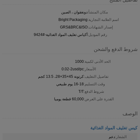
مكان المنشأ:
دونغقوان ، الصين
اسم العلامة التجارية:
Bright Packaging
إصدار الشهادات:
GRS&BRC&ISO
رقم الموديل:
أكياس تغليف المواد الغذائية-#9424
شروط الدفع والشحن
الحد الأدنى لكمية:
1000
الأسعار:
0.02-2usd/pc
تفاصيل التغليف:
كرتونة 45×35×28، 13.5 كجم
وقت التسليم:
16-18 يوم طبيعي
شروط الدفع:
T/T
القدرة على العرض:
60,000 قطعة يوميا
الوصف
كيس تغليف المواد الغذائية
الشعار:
دعم