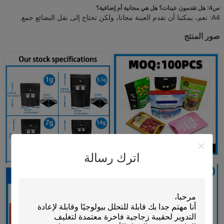
س4: هل تقدمون عينات؟ هل هي مجانية أم إضافية؟
A4: نعم، يمكننا أن نقدم العينة مجانا، ولكن تحتاج إلى نقل البضائع جمع.
صور المنتج
اترك رسالة