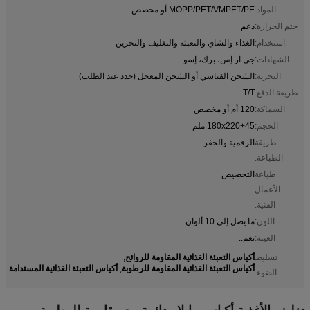
المواد:
MOPP/PET/VMPET/PE أو مخصص
ختم الحرارة:
دعم
استخدام:
الغذاء والشاي والتعبئة والتغليف والتخزين
الشهادات:
جي آر إس، برك، إسو
البحرية:
الشحن القياسي أو الشحن المعجل (حدد عند الطلب)
طريقة الدفع:
T/T
السماكة:
120 أم أو مخصص
الحجم:
180x220+45 ملم
طريقة
الرقمية والحفر
الطباعة:
طباعة
التخصيص
الأعمال
الفنية:
اللون:
ما يصل إلى 10 ألوان
العينة:
نعم..
أكياس التعبئة الغذائية المقاومة للروائح
تسليط
,
أكياس التعبئة الغذائية المقاومة للرطوبة
أكياس التعبئة الغذائية المستدامة
,
الضوء: