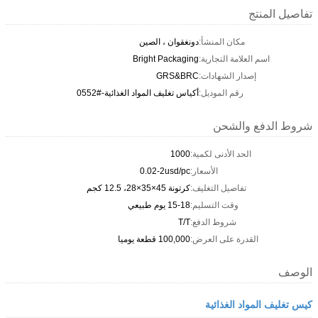
تفاصيل المنتج
مكان المنشأ:
دونغقوان ، الصين
اسم العلامة التجارية:
Bright Packaging
إصدار الشهادات:
GRS&BRC
رقم الموديل:
أكياس تغليف المواد الغذائية-#0552
شروط الدفع والشحن
الحد الأدنى لكمية:
1000
الأسعار:
0.02-2usd/pc
تفاصيل التغليف:
كرتونة 45×35×28، 12.5 كجم
وقت التسليم:
15-18 يوم طبيعي
شروط الدفع:
T/T
القدرة على العرض:
100,000 قطعة يوميا
الوصف
كيس تغليف المواد الغذائية