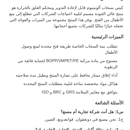
كيس بسحاب ألومنيوم قابل لإعادة التدوير ومحكم الغلق بالحرارة هو
منتج عالي الجودة مصمم لتلبية احتياجات الشركات التي تتطلع إلى منع
الأطفال من الفتح. يوفر هذا المنتج مجموعة من الميزات والفوائد التي
تجعله خيارًا مثاليًا للشركات بجميع أحجامها.
الميزات الرئيسية
تتطلب بنية السحاب الخاصة طريقة فتح محددة لمنع وصول
الأطفال
مصنوع من مادة مركبة BOPP/VMPET/PE لحماية فائقة من
الرطوبة
أداء إغلاق ممتاز يحافظ على نضارة المنتج ويطيل مدة صلاحيته
هياكل مواد مخصصة متاحة لتلبية متطلبات المنتج المحددة
يتوافق مع معايير السلامة GRS و BRC و ISO
الأسئلة الشائعة
س1: هل أنت شركة تجارية أم مصنع؟
ج1: نحن مصنع في دونغقوان، قوانغدونغ، الصين.
س2: ما هو نطاق أكياس التعبئة والتغليف الخاصة بك؟