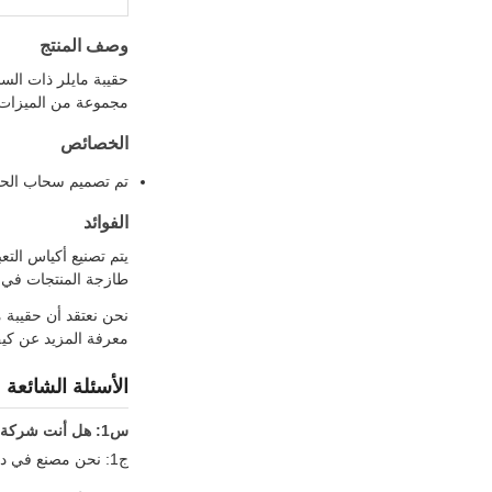
وصف المنتج
حقيبة مايلر ذات الس
مجموعة من الميزات وا
الخصائص
تم تصميم سحاب الحقي
الفوائد
طازجة المنتجات في ال
نحن نعتقد أن حقيبة م
معرفة المزيد عن كيف 
الأسئلة الشائعة
س1: هل أنت شركة تجارية أو مصنعة؟
ج1: نحن مصنع في دونغغوان، غوانغدونغ، الصين.