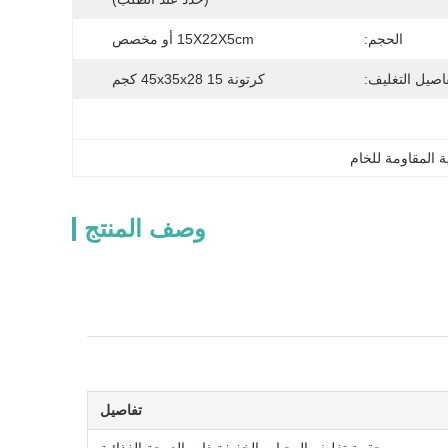
الحجم:
15X22X5cm أو مخصص
اصيل التغليف:
كرتونة 45x35x28 15 كجم
 المقاومة للخام
وصف المنتج
تفاصيل