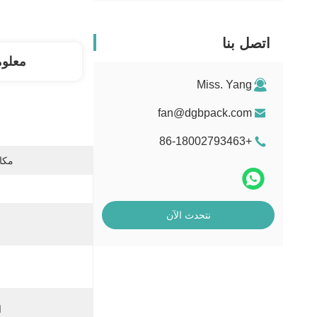
اتصل بنا
معلو
Miss. Yang
fan@dgbpack.com
+86-18002793463
مكان
نتحدث الآن
ا