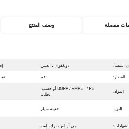
مات مفصلة
وصف المنتج
 المنشأ:
دونغقوان ، الصين
إص
الشعار:
دعم
نمط
BOPP / VMPET / PE أو حسب 
المواد:
الطلب
النوع:
حقيبة مايلر
لشهادات:
جي آر إس، برك، إسو