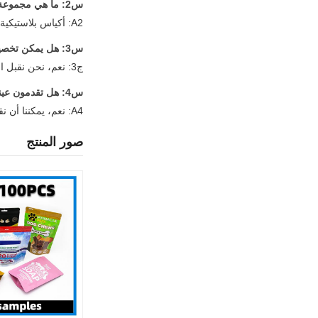
س2: ما هي مجموعة أكياس التعبئة الخاصة بك؟
A2: أكياس بلاستيكية، أكياس من ورق الألومنيوم، أكياس الوقوف، أكياس السحاب، أكياس الفراغ، أكياس مع صمام، الخ.
س3: هل يمكن تخصيص منتجاتك؟
ج3: نعم، نحن نقبل الطلبات المخصصة. نحن ملتزمون بتوفير منتجات ذات جودة عالية لعملائنا.
س4: هل تقدمون عينات؟ هل هي مجانية أم إضافية؟
A4: نعم، يمكننا أن نقدم العينة مجانا، ولكن تحتاج إلى نقل البضائع جمع.
صور المنتج