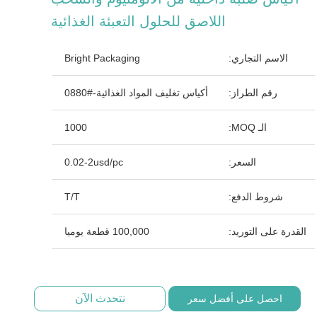
اللاصق للحلول التعبئة الغذائية
الاسم التجاري:
Bright Packaging
رقم الطراز:
أكياس تغليف المواد الغذائية-#0880
الـ MOQ:
1000
السعر:
0.02-2usd/pc
شروط الدفع:
T/T
القدرة على التوريد:
100,000 قطعة يوميا
نتحدث الآن
احصل على أفضل سعر